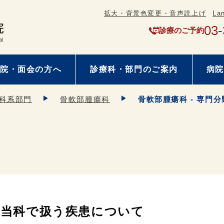
拡大・背景色変更・音声読上げ
La
03-
診療のご予約
院・面会の方へ
診療科・部門のご案内
病院
科系部門
骨軟部腫瘍科
骨軟部腫瘍科 - 専門分
当科で扱う疾患について