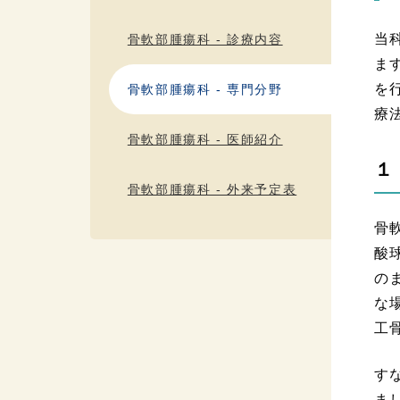
当
骨軟部腫瘍科 - 診療内容
ま
を
骨軟部腫瘍科 - 専門分野
療
骨軟部腫瘍科 - 医師紹介
１
骨軟部腫瘍科 - 外来予定表
骨
酸
の
な
工
す
ま