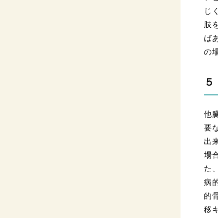
じ
肢
ば
の
５
他
要
出
場
た
病
的
移