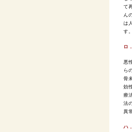
て
ん
は
す
ロ
悪
ら
骨
効
療
法
異
ハ