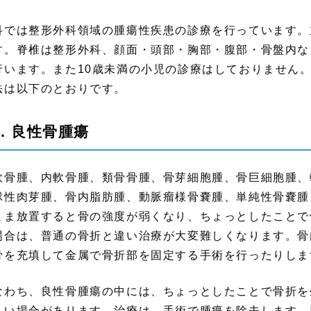
科では整形外科領域の腫瘍性疾患の診療を行っています。
す。脊椎は整形外科、顔面・頭部・胸部・腹部・骨盤内な
行います。また10歳未満の小児の診療はしておりません
法は以下のとおりです。
．良性骨腫瘍
軟骨腫、内軟骨腫、類骨骨腫、骨芽細胞腫、骨巨細胞腫、
球性肉芽腫、骨内脂肪腫、動脈瘤様骨嚢腫、単純性骨嚢腫
まま放置すると骨の強度が弱くなり、ちょっとしたことで
場合は、普通の骨折と違い治療が大変難しくなります。骨
骨を充填して金属で骨折部を固定する手術を行ったりしま
なわち、良性骨腫瘍の中には、ちょっとしたことで骨折を
しい場合があります。治療は、手術で腫瘍を除去します。