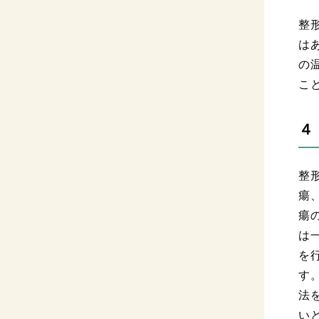
整
は
の
こ
４
整
瘍
瘍
は
を
す
法
い