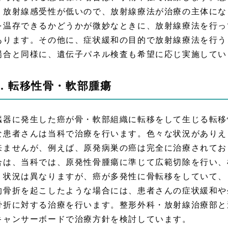
く放射線感受性が低いので、放射線療法が治療の主体にな
を温存できるかどうかが微妙なときに、放射線療法を行っ
あります。その他に、症状緩和の目的で放射線療法を行う
場合と同様に、遺伝子パネル検査も希望に応じ実施してい
．転移性骨・軟部腫瘍
臓器に発生した癌が骨・軟部組織に転移をして生じる転移
な患者さんは当科で治療を行います。色々な状況がありえ
来ませんが、例えば、原発病巣の癌は完全に治療されてお
合は、当科では、原発性骨腫瘍に準じて広範切除を行い、
、状況は異なりますが、癌が多発性に骨転移をしていて、
的骨折を起こしたような場合には、患者さんの症状緩和や
骨折に対する治療を行います。整形外科・放射線治療部と
キャンサーボードで治療方針を検討しています。