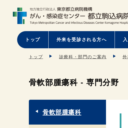
トップ
外来を受診される方へ
入
トップ
診療科・部門のご案内
外
骨軟部腫瘍科 - 専門分野
骨軟部腫瘍科