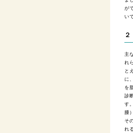
が
い
２
主
れ
と
に
を
診
す
腫
そ
れ