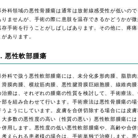
形外科領域の悪性骨腫瘍は通常は放射線感受性が低いので
ありませんが、手術の際に患肢を温存できるかどうかが微
温存手術を行うことがしばしばあります。その他に、疼痛
とがあります。
．悪性軟部腫瘍
形外科で扱う悪性軟部腫瘍には、未分化多形肉腫、脂肪肉
、滑膜肉腫、横紋筋肉腫、悪性腱滑膜巨細胞腫、線維肉腫
の治療は、それぞれの腫瘍の性質を検討して、手術療法、
一部を組み合わせて行います。手術療法は悪性骨腫瘍の場
行うようにしています。皮膚を合併切除する場合には皮膚
。大多数の悪性度の高い（性質の悪い）悪性軟部腫瘍には
を併用します。悪性度の低い悪性軟部腫瘍や、高齢や合併
と考えられる患者様の場合は、手術単独で治療します。悪