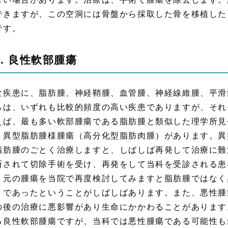
できますが、この空洞には骨盤から採取した骨を移植した
です。
．良性軟部腫瘍
な疾患に、脂肪腫、神経鞘腫、血管腫、神経線維腫、平滑
らは、いずれも比較的頻度の高い疾患でありますが、それ
えば、最も多い軟部腫瘍である脂肪腫と類似した理学所見
、異型脂肪腫様腫瘍（高分化型脂肪肉腫）があります。異
脂肪腫のごとく治療しますと、しばしば再発して治療に難
断されて切除手術を受け、再発をして当科を受診される患
。元の腫瘍を当院で再度検討してみますと脂肪腫ではなく
）であったということがしばしばあります。また、悪性腫
の後の治療に悪影響があり生命にかかわることがあります
る良性軟部腫瘍ですが、当科では悪性腫瘍である可能性も