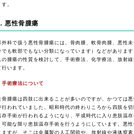
ます。
．悪性骨腫瘍
形外科で扱う悪性骨腫瘍には、骨肉腫、軟骨肉腫、悪性未
骨でも軟部でもない分類になっています）などがあります
れの腫瘍の性質を検討して、手術療法、化学療法、放射線
て行います。
．手術療法について
性骨腫瘍は四肢に出来ることが多いのですが、かつては悪
が行われていました。昭和時代の終わりころから四肢を切
温存手術が行われるようになり、平成時代に入り患肢温存
、可能な限り患肢温存手術を行うようにしています。悪性
りますが、そこは金属製の人工関節や、放射線や液体窒素