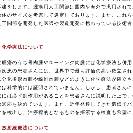
再建をします。腫瘍用人工関節は国内や海外で汎用されて
の体のサイズを考慮して選定しております。また、これら
人工関節を開発した医師や製造開発に携わっている技術者
。
．化学療法について
性腫瘍のうち骨肉腫やユーイング肉腫には化学療法も併用
の疾患の患者さんには、世界中で最も評価の高い確立され
未分化多形肉腫や線維肉腫などのように化学療法が確立さ
性は科学的には証明されていません。しかし、患者さんに
法には必ず副作用があることを患者さんに説明した上で、
の適応を決めています。また、近年発達してきた遺伝子パ
常を検出し、治療標的となるものを探索する検査も希望に
．放射線療法について