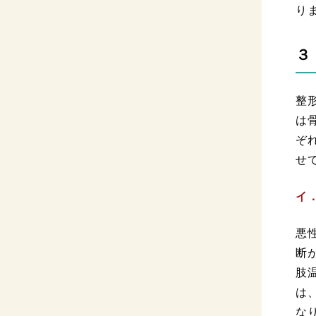
り
３
整
は
ぞ
せ
イ
悪
断
肢
は
な