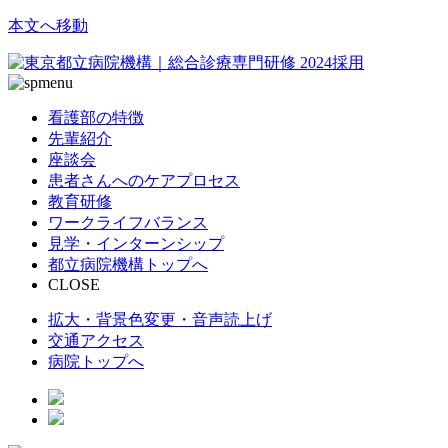
本文へ移動
看護部の特徴
先輩紹介
座談会
患者さんへのケアプロセス
教育研修
ワークライフバランス
見学・インターンシップ
都立病院機構トップへ
CLOSE
拡大・背景色変更・音声読上げ
交通アクセス
病院トップへ