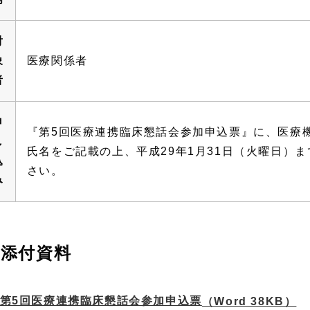
対
象
医療関係者
者
申
『第5回医療連携臨床懇話会参加申込票』に、医療
し
氏名をご記載の上、平成29年1月31日（火曜日）ま
込
さい。
み
添付資料
第5回医療連携臨床懇話会参加申込票
（Word 38KB）