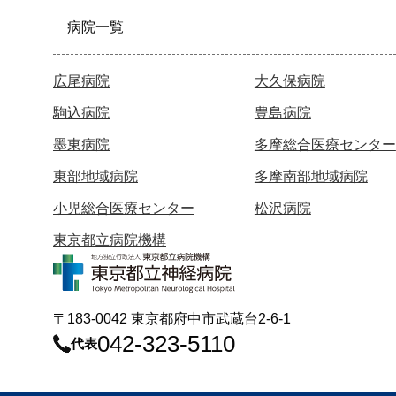
病院一覧
広尾病院
大久保病院
駒込病院
豊島病院
墨東病院
多摩総合医療センター
東部地域病院
多摩南部地域病院
小児総合医療センター
松沢病院
東京都立病院機構
〒183-0042 東京都府中市武蔵台2-6-1
042-323-5110
代表