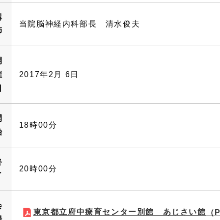
講
当院脳神経内科部長 清水俊夫
師
開
催
2017年2月 6日
日
開
18時00分
始
終
20時00分
了
会
東京都立府中療育センター別館 あじさい館
（P
場