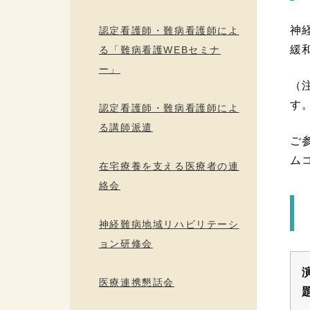
神
認定看護師・難病看護師によ
緩
る「難病看護WEBセミナ
ー」
（
す
認定看護師・難病看護師によ
る講師派遣
ご
ム
在宅療養を支える医療者の連
絡会
神経難病地域リハビリテーシ
ョン研修会
医療連携懇話会