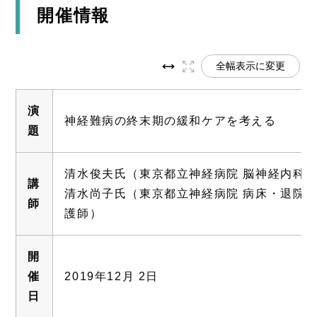
開催情報
全幅表示に変更
演
神経難病の終末期の緩和ケアを考える
題
清水俊夫氏（東京都立神経病院 脳神経内科
講
清水尚子氏（東京都立神経病院 病床・退院
師
護師）
開
催
2019年12月 2日
日