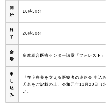
開
18時30分
始
終
20時30分
了
会
多摩総合医療センター講堂「フォレスト」
場
申
『在宅療養を支える医療者の連絡会 申込み
し
氏名をご記載の上、令和元年11月20日（水
込
い。
み