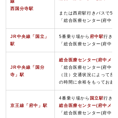
線
西国分寺駅
または西府駅行きバスで5分
「総合医療センター(府中メ
JR中央線「
国立」
5番乗り場から
府中駅
行きバ
駅
「総合医療センター(府中メ
総合医療センター(府中メデ
JR中央線「国分
「総合医療センター(府中メ
寺」駅
（注）交通状況によって所
の時間に余裕をもってお越
4番乗り場から
国立駅
行きバ
京王線「府中」駅
総合医療センター(府中メデ
「総合医療センター(府中メ