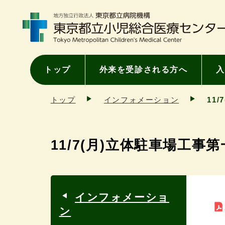
トップ
外来を受診される方へ
入
トップ
インフォメーション
11
11/7(月)立体駐車場工
インフォメーショ
ン