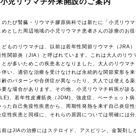
小児リウマチ外来開設のご案内
のたび腎臓・リウマチ膠原病科では新たに「小児リウマ
じめとした周辺地域の小児リウマチ患者さんの診療のお役
どものリウマチは、以前は若年性関節リウマチ（JRA）
発性関節炎（JIA）と呼ばれています。これは大人のリ
ことが多いためこの疾患名となりました。大人のリウマチ
を伴い、適切な治療を受けなければ永続的な関節変形を来
年齢のパターンや合併症が異なったり、大人では使える薬
必要な場合があります。その他、小児リウマチ科医が診る
SLE)、若年性皮膚筋炎（JDM)、強皮症、ベーチェット
いった自己免疫性疾患から、周期性発熱を来す自己炎症性
炎症性疾患と同様に、それらの原因については明確には分
前はJIAの治療にはステロイド、アスピリン、金製剤し