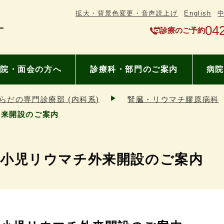
拡大・背景色変更・音声読上げ
English
04
診療のご予約
院・面会の方へ
診療科・部門のご案内
病院
らだの専門診療部 (内科系)
腎臓・リウマチ膠原病科
外来開設のご案内
 小児リウマチ外来開設のご案内