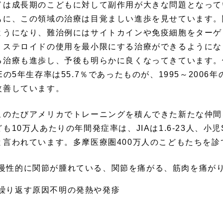
ドは成長期のこどもに対して副作用が大きな問題となって
もに、この領域の治療は目覚ましい進歩を見せています。
ようになり、難治例にはサイトカインや免疫細胞をターゲ
、ステロイドの使用を最小限にする治療ができるようにな
る治療も進歩し、予後も明らかに良くなってきています。例
Eの5年生存率は55.7％であったものが、1995～2006
改善しています。
のたびアメリカでトレーニングを積んできた新たな仲間
も10万人あたりの年間発症率は、JIAは1.6-23人、小児SLEは
と言われています。多摩医療圏400万人のこどもたちを
慢性的に関節が腫れている、関節を痛がる、筋肉を痛が
繰り返す原因不明の発熱や発疹