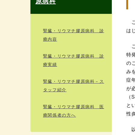
原病科
こ
は
腎臓・リウマチ膠原病科 診
療内容
こ
特
腎臓・リウマチ膠原病科 診
の
療実績
み
症
腎臓・リウマチ膠原病科－ス
が
タッフ紹介
（
と
腎臓・リウマチ膠原病科 医
性
療関係者の方へ
以