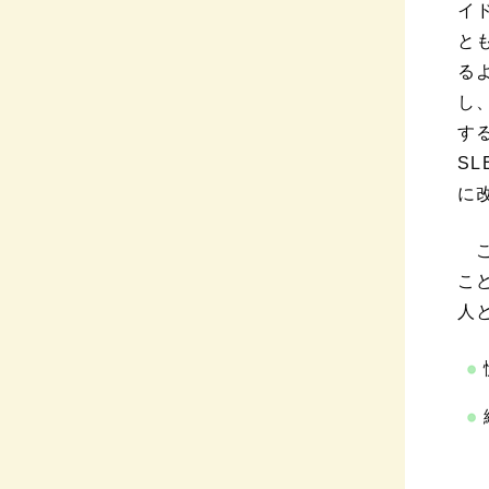
イ
と
る
し
す
SL
に
こ
こど
人