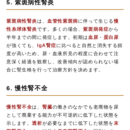
5. 紫斑病性腎炎
紫斑病性腎炎
は、
血管性紫斑病
に伴って生じる
慢
性糸球体腎炎
です。多くの場合、
紫斑病発症
から
半年までの間に発症します。初期は
血尿
・
蛋白尿
が強くても、
IgA腎症
に比べると自然と消失する頻
度が高いため、尿・血液所見の程度に合わせて注
意深く経過を観察し、改善傾向が認められない場
合に腎生検を行って治療方針を決めます。
6. 慢性腎不全
慢性腎不全
は、
腎臓
の働きのなかでも老廃物を尿
として廃棄する能力が不可逆的に低下した状態を
示します。
透析
が必要なまでに低下した状態を
末