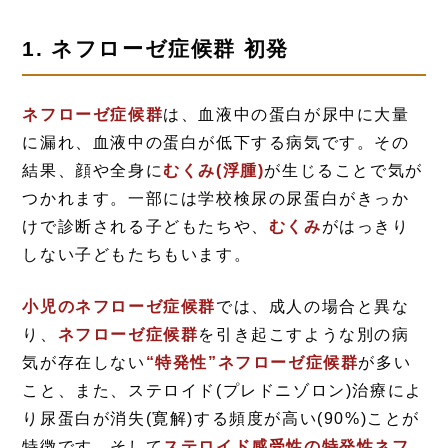
1. ネフローゼ症候群 初発
ネフローゼ症候群
は、血液中の蛋白が尿中に大量
に漏れ、血液中の蛋白が低下する病気です。その
結果、顔や全身に
むくみ(浮腫)
が生じることで気が
つかれます。一部には学校検尿の尿蛋白がきっか
けで診断される子どもたちや、
むくみ
がはっきり
しない子どもたちもいます。
小児のネフローゼ症候群
では、成人の場合と異な
り、
ネフローゼ症候群
を引き起こすような別の病
気が存在しない
“特発性”ネフローゼ症候群
が多い
こと、また、ステロイド(プレドニゾロン)治療によ
り尿蛋白が消失(寛解)する頻度が高い(90%)ことが
特徴です。そして
ステロイド感受性の特発性ネフ