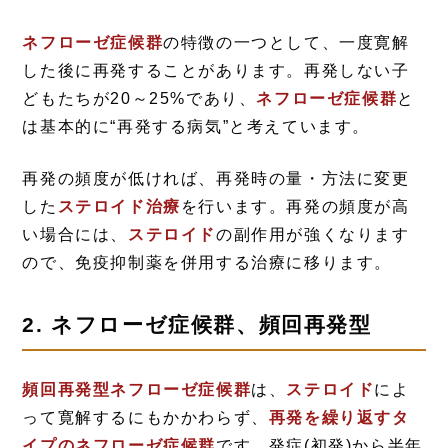
ネフローゼ症候群
の特徴の一つとして、一度寛解
した後に再発することがあります。再発しない子
どもたちが20～25%であり、
ネフローゼ症候群
と
は基本的に“再発する病気”と考えています。
再発の頻度が低ければ、再発時の量・方法に変更
した
ステロイド治療
を行います。再発の頻度が高
い場合には、
ステロイド
の副作用が強くなります
ので、免疫抑制薬を併用する治療に移ります。
2. ネフローゼ症候群、頻回再発型
頻回再発型ネフローゼ症候群
は、
ステロイド
によ
って寛解するにもかかわらず、
再発を繰り返すタ
イプのネフローゼ症候群
です。発症(初発)から半年