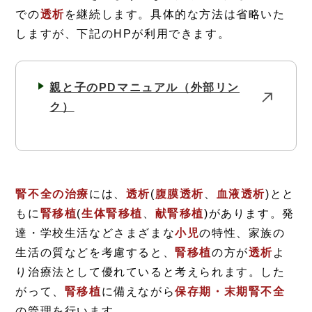
での
透析
を継続します。具体的な方法は省略いた
しますが、下記のHPが利用できます。
親と子のPDマニュアル
（外部リン
ク）
腎不全の治療
には、
透析
(
腹膜透析
、
血液透析
)とと
もに
腎移植
(
生体腎移植
、
献腎移植
)があります。発
達・学校生活などさまざまな
小児
の特性、家族の
生活の質などを考慮すると、
腎移植
の方が
透析
よ
り治療法として優れていると考えられます。した
がって、
腎移植
に備えながら
保存期・末期腎不全
の管理を行います。