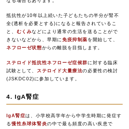
なる場合もあります。
抵抗性が10年以上続いた子どもたちの半分が腎不
全(透析を必要とする)になると報告されているこ
と、
むくみ
などにより通常の生活を送ることがで
きないなどから、早期に
免疫抑制薬
を開始して、
ネフローゼ状態
からの離脱を目指します。
ステロイド抵抗性ネフローゼ症候群
に対する臨床
試験として、
ステロイド大量療法
の必要性の検討
(JSKDC02)に参加しています。
4. IgA腎症
IgA腎症
は、小学校高学年から中学生時期に発症す
る
慢性糸球体腎炎
の中で最も頻度の高い疾患で