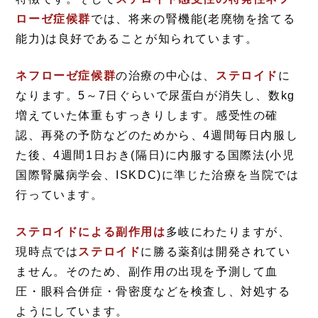
ローゼ症候群
では、将来の腎機能(老廃物を捨てる
能力)は良好であることが知られています。
ネフローゼ症候群
の治療の中心は、
ステロイド
に
なります。5～7日ぐらいで尿蛋白が消失し、数kg
増えていた体重もすっきりします。感受性の確
認、再発の予防などのためから、4週間毎日内服し
た後、4週間1日おき(隔日)に内服する国際法(小児
国際腎臓病学会、ISKDC)に準じた治療を当院では
行っています。
ステロイドによる副作用は
多岐にわたりますが、
現時点では
ステロイド
に勝る薬剤は開発されてい
ません。そのため、副作用の出現を予測して血
圧・眼科合併症・骨密度などを検査し、対処する
ようにしています。