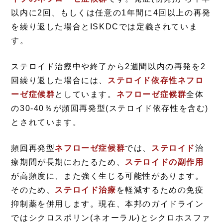
以内に2回、もしくは任意の1年間に4回以上の再発
を繰り返した場合とISKDCでは定義されていま
す。
ステロイド治療中や終了から2週間以内の再発を2
回繰り返した場合には、
ステロイド依存性ネフロ
ーゼ症候群
としています。
ネフローゼ症候群
全体
の30-40％が頻回再発型(ステロイド依存性を含む)
とされています。
頻回再発型
ネフローゼ症候群
では、
ステロイド
治
療期間が長期にわたるため、
ステロイドの副作用
が高頻度に、また強く生じる可能性があります。
そのため、
ステロイド治療
を軽減するための免疫
抑制薬を併用します。現在、本邦のガイドライン
ではシクロスポリン(ネオーラル)とシクロホスファ