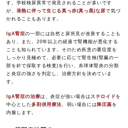
す。学校検尿異常で発見されることが多いです
が、
発熱に伴って生じる真っ赤(真っ黒)な尿
で気づ
かれることもあります。
IgA腎症
の一部には自然と尿所見が改善することも
あり、また、20年以上の経過で腎機能が悪化する
ことも知られています。そのため疾患の重症度を
しっかり見極めて、必要に応じて腎生検(腎臓の一
部を針で採取する検査)を行い、糸球体腎炎の分類
と炎症の強さを判定し、治療方針を決めていま
す。
IgA腎症の治療
は、炎症が強い場合は
ステロイド
を
中心とした
多剤併用療法
、弱い場合には
降圧薬
を
内服します。