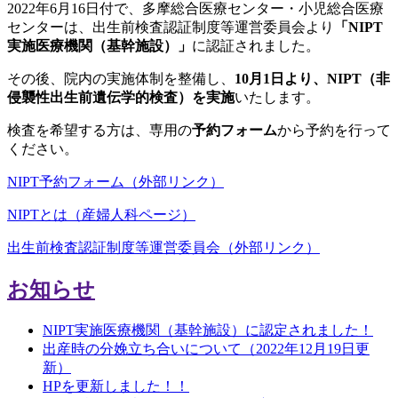
2022年6月16日付で、多摩総合医療センター・小児総合医療
センターは、出生前検査認証制度等運営委員会より
「NIPT
実施医療機関（基幹施設）」
に認証されました。
その後、院内の実施体制を整備し、
10月1日より、NIPT（非
侵襲性出生前遺伝学的検査）を実施
いたします。
検査を希望する方は、専用の
予約フォーム
から予約を行って
ください。
NIPT予約フォーム
（外部リンク）
NIPTとは（産婦人科ページ）
出生前検査認証制度等運営委員会
（外部リンク）
お知らせ
NIPT実施医療機関（基幹施設）に認定されました！
出産時の分娩立ち合いについて（2022年12月19日更
新）
HPを更新しました！！