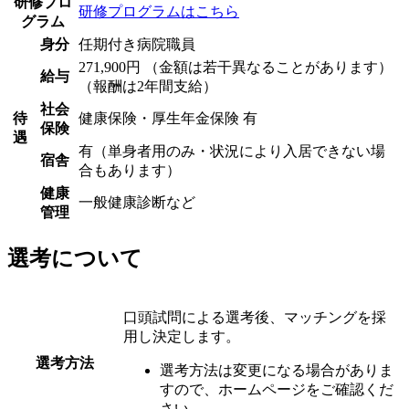
研修プロ
研修プログラムはこちら
グラム
身分
任期付き病院職員
271,900円 （金額は若干異なることがあります）
給与
（報酬は2年間支給）
社会
待
健康保険・厚生年金保険 有
保険
遇
有（単身者用のみ・状況により入居できない場
宿舎
合もあります）
健康
一般健康診断など
管理
選考について
口頭試問による選考後、マッチングを採
用し決定します。
選考方法
選考方法は変更になる場合がありま
すので、ホームページをご確認くだ
さい。