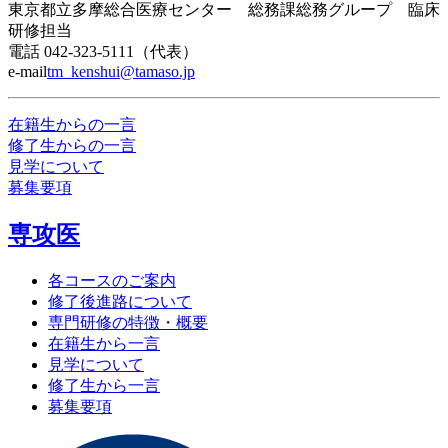
東京都立多摩総合医療センター 総務課総務グループ 臨床
研修担当
電話 042-323-5111（代表）
e-mail
tm_kenshui@tamaso.jp
在籍生からの一言
修了生からの一言
見学について
募集要項
専攻医
各コースのご案内
修了後進路について
専門研修の特徴・概要
在籍生から一言
見学について
修了生から一言
募集要項