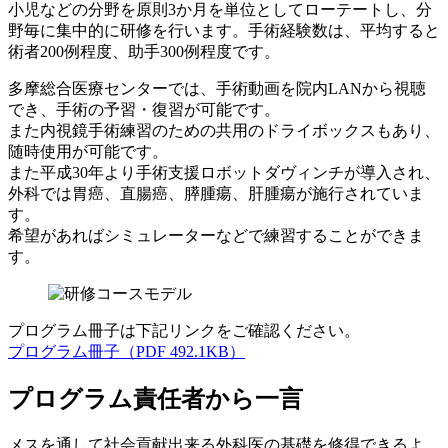
小児などの分野を原則3か月を単位としてローテートし、分
野毎に集中的に研修を行います。手術経験数は、平均すると
術者200例程度、助手300例程度です。
多摩総合医療センターでは、手術動画を院内LANから視聴
でき、手術の予習・復習が可能です。
また内視鏡手術練習のための共用のドライボックスもあり、
随時使用が可能です。
また平成30年より手術支援ロボットダヴィンチが導入され、
外科では胃癌、直腸癌、膵腫瘍、肝腫瘍が施行されていま
す。
希望があればシミュレーターなどで練習することができま
す。
プログラム冊子は下記リンクをご確認ください。
プログラム冊子
（PDF 492.1KB）
プログラム責任者から一言
メスを通して社会貢献出来る外科医の基礎を修得できるよ