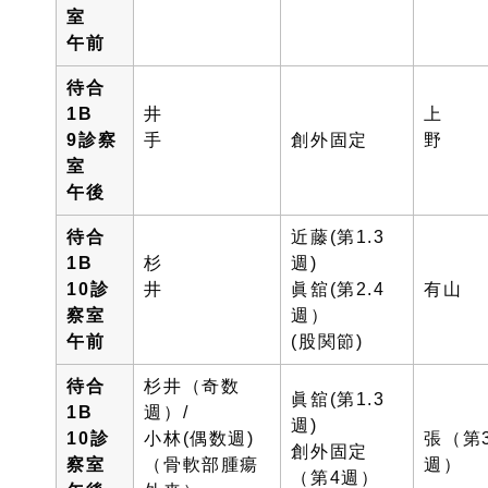
室
午前
待合
1B
井
上
9診察
手
創外固定
室
午後
待合
近藤(第1.3
1B
杉
週)
10診
井
眞舘(第2.4
有山
察室
週）
午前
(股関節)
待合
杉井（奇数
眞舘(第1.3
1B
週）/
週)
10診
小林(偶数週)
張（第
創外固定
察室
（骨軟部腫瘍
週
（第4週）