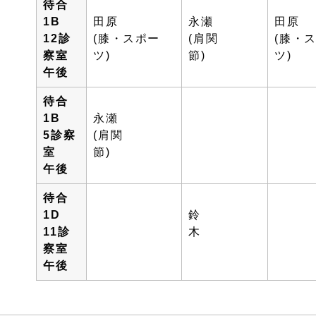
待合
1B
田原
永瀬
田原
12診
(膝・スポー
(肩関
(膝・
察室
ツ)
節)
ツ)
午後
待合
1B
永瀬
5診察
(肩関
室
節)
午後
待合
1D
鈴
11診
木
察室
午後