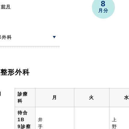
8
前月
月分
形外科
整形外科
日
診療
月
火
科
待合
1B
井
上
9診察
手