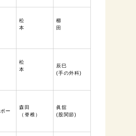
松
櫛
本
本
田
松
辰巳
本
本
(手の外科)
森田
眞舘
スポー
（脊椎）
(股関節)