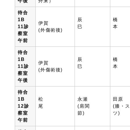
午後
外来）
待合
1B
辰
橋
伊賀
11診
巳
(外傷術後)
察室
午前
待合
1B
辰
橋
伊賀
11診
巳
(外傷術後)
察室
午後
待合
1B
松
永瀬
田原
12診
尾
(肩関
(膝・
察室
節)
ツ)
午前