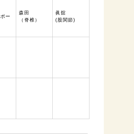
森田
眞舘
スポー
（脊椎）
(股関節)