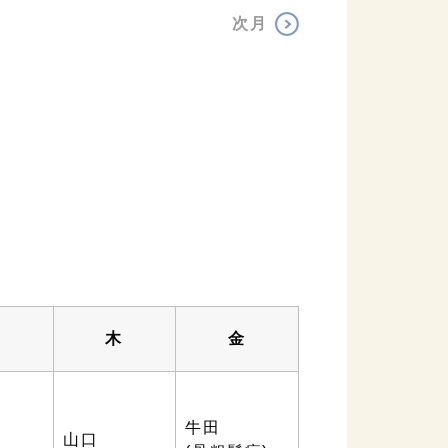
次月
水
木
金
牛田
野
山口