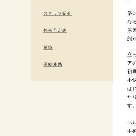
俗
スタッフ紹介
な
原
外来予定表
態
業績
立
ア
医療連携
初
不
は
た
す
ヘ
手