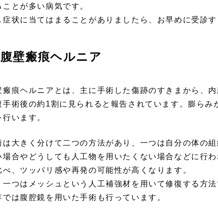
ることが多い病気です。
し症状に当てはまることがありましたら、お早めに受診す
腹壁瘢痕ヘルニア
壁瘢痕ヘルニアとは、主に手術した傷跡のすきまから、内
腹手術後の約1割に見られると報告されています。膨らみ
を行います。
術は大きく分けて二つの方法があり、一つは自分の体の組
い場合やどうしても人工物を用いたくない場合などに行わ
比べ、ツッパリ感や再発の可能性が高くなります。
う一つはメッシュという人工補強材を用いて修復する方法
年では腹腔鏡を用いた手術も行っています。