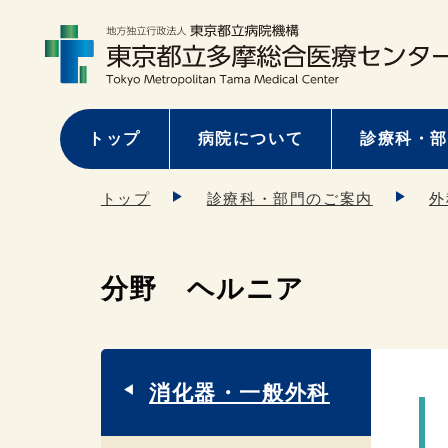
トップ
病院について
診療科・部
トップ
診療科・部門のご案内
外
分野 ヘルニア
消化器・一般外科