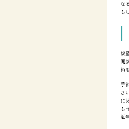
な
も
腹
開
術
手
さ
に
も
近