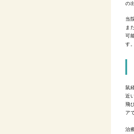
の
当
ま
可
す
鼠
近
飛
ア
治