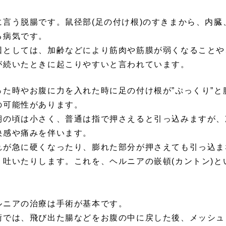
に言う脱腸です。鼠径部(足の付け根)のすきまから、内
る病気です。
因としては、加齢などにより筋肉や筋膜が弱くなることや
が続いたときに起こりやすいと言われています。
った時やお腹に力を入れた時に足の付け根が”ぷっくり”
の可能性があります。
期の頃は小さく、普通は指で押さえると引っ込みますが、
快感や痛みを伴います。
れが急に硬くなったり、膨れた部分が押さえても引っ込ま
り吐いたりします。これを、ヘルニアの嵌頓(カントン)
。
ルニアの治療は手術が基本です。
術では、飛び出た腸などをお腹の中に戻した後、メッシュ