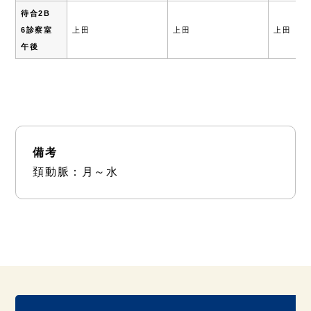
待合2B
6診察室
上田
上田
上
午後
備考
頚動脈：月～水