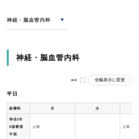
神経・脳血管内科
神経・脳血管内科
全幅表示に変更
平日
診療科
月
火
待合2B
6診察室
上田
上
午前