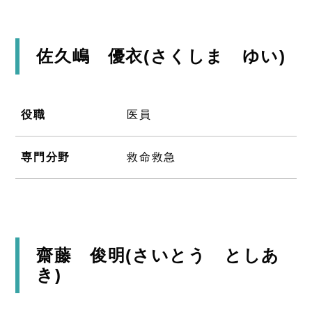
佐久嶋 優衣(さくしま ゆい)
役職
医員
専門分野
救命救急
齋藤 俊明(さいとう としあ
き)