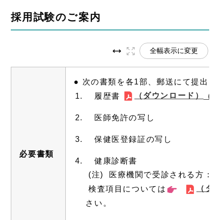
採用試験のご案内
全幅表示に変更
● 次の書類を各1部、郵送にて提出
（
ダウンロード）
履歴書
（P
医師免許の写し
保健医登録証の写し
必要書類
健康診断書
(注) 医療機関で受診される方：
（ダ
検査項目については
注目情
さい。