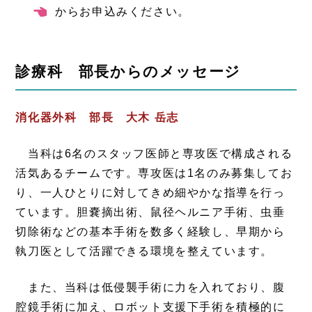
情報
からお申込みください。
診療科 部長からのメッセージ
消化器外科 部長 大木 岳志
当科は6名のスタッフ医師と専攻医で構成される
活気あるチームです。専攻医は1名のみ募集してお
り、一人ひとりに対してきめ細やかな指導を行っ
ています。胆嚢摘出術、鼠径ヘルニア手術、虫垂
切除術などの基本手術を数多く経験し、早期から
執刀医として活躍できる環境を整えています。
また、当科は低侵襲手術に力を入れており、腹
腔鏡手術に加え、ロボット支援下手術を積極的に