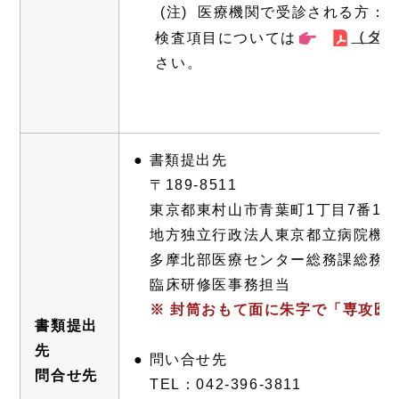
(注) 医療機関で受診される方：
（ダウ
検査項目については
注目情
さい。
● 書類提出先
〒189-8511
東京都東村山市青葉町1丁目7番1号
地方独立行政法人東京都立病院機
多摩北部医療センター総務課総務グ
臨床研修医事務担当
※ 封筒おもて面に朱字で「専攻医
書類提出
先
● 問い合せ先
問合せ先
TEL：042-396-3811