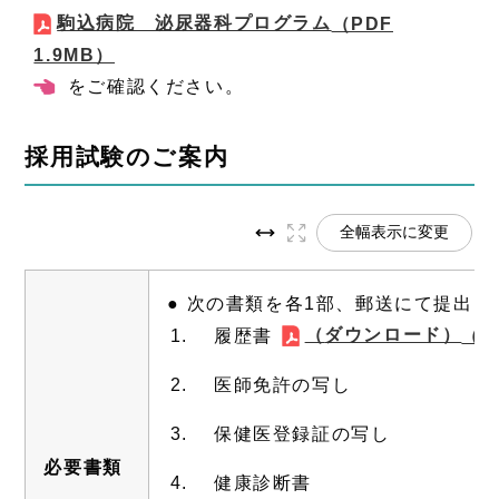
駒込病院 泌尿器科プログラム
（PDF
1.9MB）
報
をご確認ください。
採用試験のご案内
全幅表示に変更
● 次の書類を各1部、郵送にて提出
（
ダウンロード）
履歴書
（P
医師免許の写し
保健医登録証の写し
必要書類
健康診断書