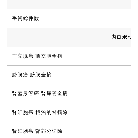
手術総件数
内ロボッ
前立腺癌 前立腺全摘
膀胱癌 膀胱全摘
腎盂尿管癌 腎尿管全摘
腎細胞癌 根治的腎摘除
腎細胞癌 腎部分切除