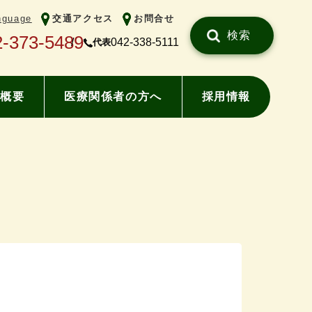
nguage
交通アクセス
お問合せ
検索
2-373-5489
042-338-5111
代表
概要
医療関係者の方へ
採用情報
）