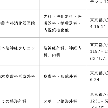
デンス 1
内科・消化器科・呼
東京都八
伊藤内科消化器医院
吸器科・循環器科・
4-15-14
内視鏡検査他
東京都八
岩本脳神経クリニッ
脳神経外科、神経内
1197
ク
科、内科
はけした
東京都八
植木皮膚科形成外科
皮膚科・形成外科
6-24
東京都八
うえの整形外科
スポーツ整形外科
1231
ビル1F