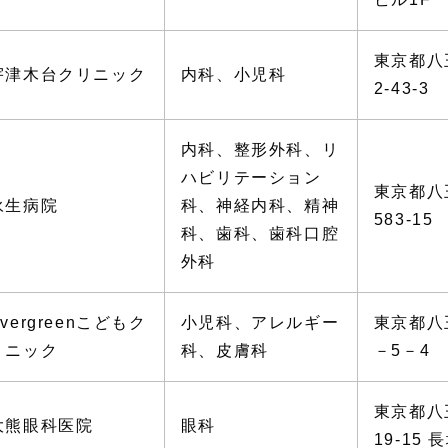
東京都八
宇津木台クリニック
内科、小児科
2-43-3
内科、整形外科、リ
ハビリテーション
東京都八
永生病院
科、神経内科、精神
583-15
科、歯科、歯科口腔
外科
Evergreenこどもク
小児科、アレルギー
東京都八
リニック
科、皮膚科
－5－4
東京都八
大熊眼科医院
眼科
19-15 