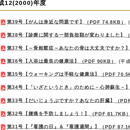
成12(2000)年度
第39号【がんは身近な問題です】
（PDF 74.8KB）
第38号【診療に関する一部負担額が変わりました】
（
第37号【～骨粗鬆症～あなたの骨は大丈夫ですか？
第36号【入浴は最良の健康法】
（PDF 90KB）
(平成
第35号【ウォーキングは手軽な健康法】
（PDF 70.
第34号【「いざというとき」のために－心肺蘇生－
第33号【だいじょうぶですか？あなたの肝臓】
（PDF
第32号【腰痛を予防しましょう！】
（PDF 81.7KB
第31号【『看護の日』＆『看護週間』】
（PDF 87.