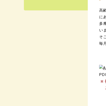
高
に
多
い
そ
毎
（
P