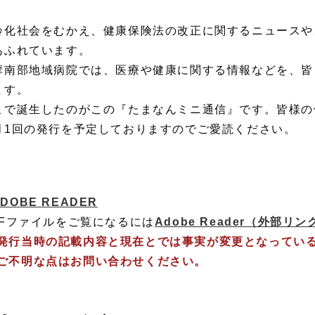
齢化社会をむかえ、健康保険法の改正に関するニュースや
あふれています。
摩南部地域病院では、医療や健康に関する情報などを、皆
ます。
こで誕生したのがこの『たまなんミニ通信』です。皆様の
月1回の発行を予定しておりますのでご愛読ください。
外部リンク）
DFファイルをご覧になるには
Adobe Reader
（外部リン
発行当時の記載内容と現在とでは事実が変更となってい
ご不明な点はお問い合わせください。