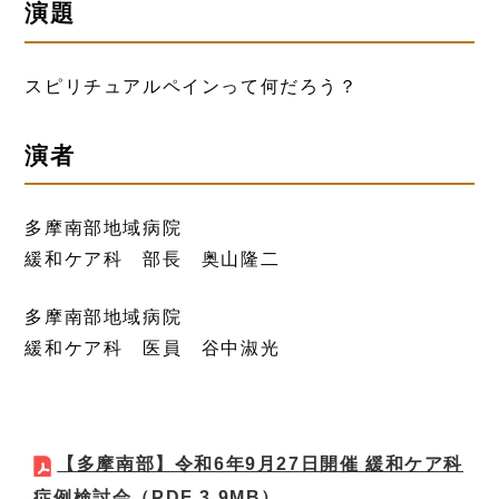
演題
スピリチュアルペインって何だろう？
演者
多摩南部地域病院
緩和ケア科 部長 奥山隆二
多摩南部地域病院
緩和ケア科 医員 谷中淑光
【多摩南部】令和6年9月27日開催 緩和ケア科
症例検討会
（PDF 3.9MB）