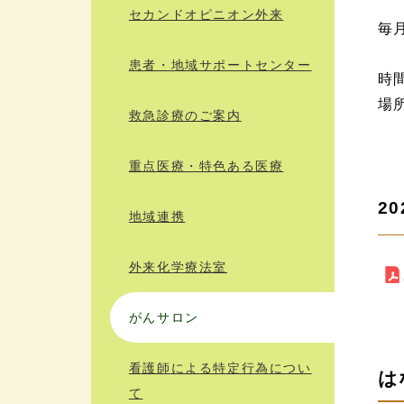
セカンドオピニオン外来
毎
患者・地域サポートセンター
時
場
救急診療のご案内
重点医療・特色ある医療
2
地域連携
外来化学療法室
がんサロン
看護師による特定行為につい
は
て