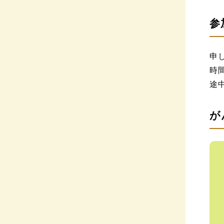
参
申
時
途
が