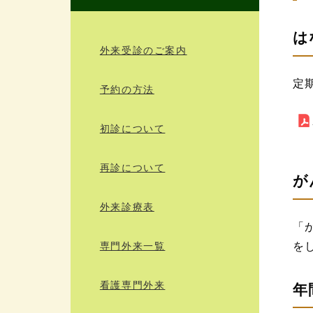
は
外来受診のご案内
定
予約の方法
初診について
再診について
が
外来診療表
「
を
専門外来一覧
看護専門外来
年