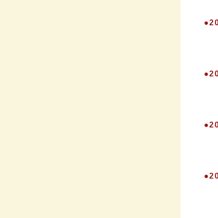
●
●
●
●