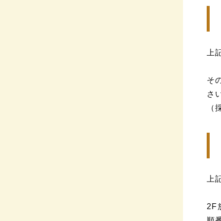
上
そ
さ
（
上
2
順