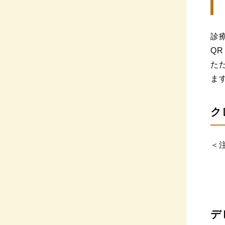
診
Q
た
ま
ク
＜
デ