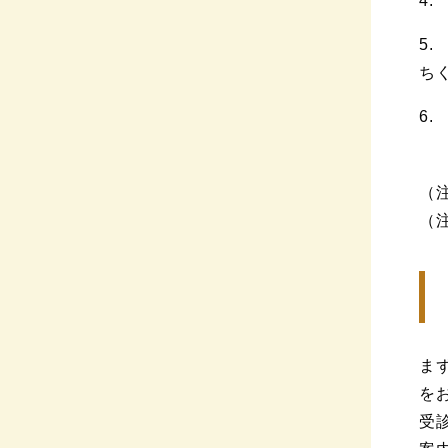
4
5
ち
6
（
（
ま
を
受