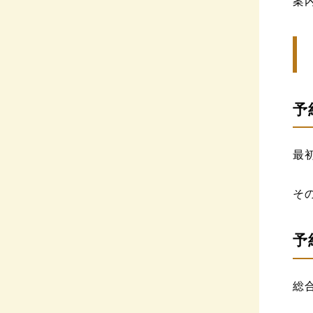
案
予
最
そ
予
総