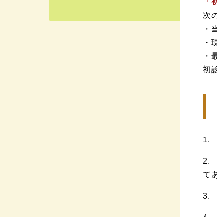
「
次
・
・
・
初
1
2
て
3