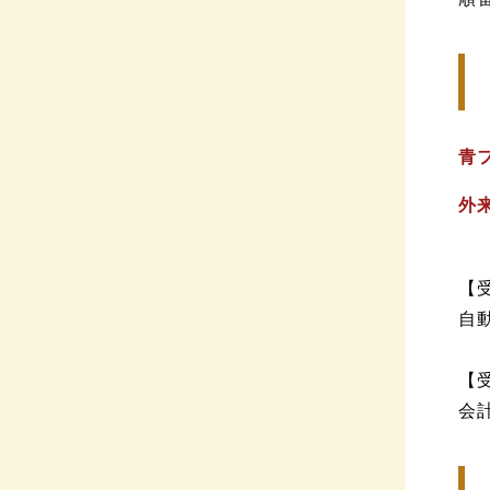
青
外
【
自
【
会