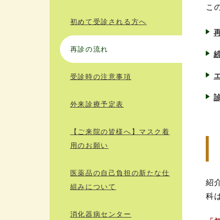
こ
初めて受診される⽅へ
再診の流れ
受診時の注意事項
外来診療予定表
【ご来院の皆様へ】マスク着
用のお願い
医薬品の自己負担の新たな仕
紹
組みについて
科
消化器病センター