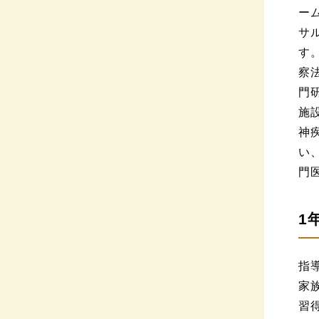
ー
サ
す
察
門
施
神
い
門
1
指
家
習