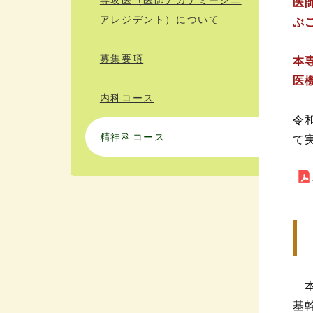
医
アレジデント）について
ぶ
募集要項
本
医
内科コース
令
精神科コース
て
本
基