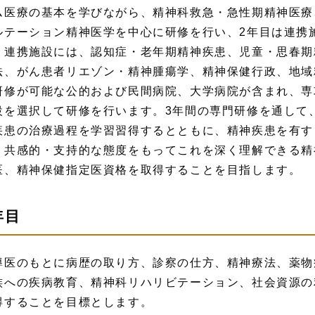
ム医療の基本を学びながら、精神科救急・急性期精神医療
ルテーション精神医学を中心に研修を行い、2年目は連携
。連携施設には、認知症・老年期精神疾患、児童・思春期
法、がん患者リエゾン・精神腫瘍学、精神保健行政、地域
研修が可能な公的および民間病院、大学病院が含まれ、専
設を選択して研修を行います。3年間の専門研修を通して
疾患の治療過程を学習習得するとともに、精神疾患を有す
、共感的・支持的な態度をもってこれを深く理解できる精
医、精神保健指定医資格を取得することを目指します。
年目
導医のもとに病歴の取り方、診察の仕方、精神療法、薬物
族への疾病教育、精神科リハリビテーション、社会資源の
得することを目標とします。