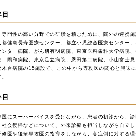
年目
り専門性の高い分野での研鑽を積むために、院外の連携施
京都健康長寿医療センター、都立小児総合医療センター、
センター病院、がん研有明病院、東京医科歯科大学病院、
院、陽和病院、東京足立病院、恩田第二病院、小山富士見
成木台病院の15施設で、この中から専攻医の関心と興味
す。
年目
導医にスーパーバイズを受けながら、患者の初診から、診
、社会復帰などについて、外来診療も担当しながら自立し
研修医や後輩専攻医の指導をしながら、各症例に対する理