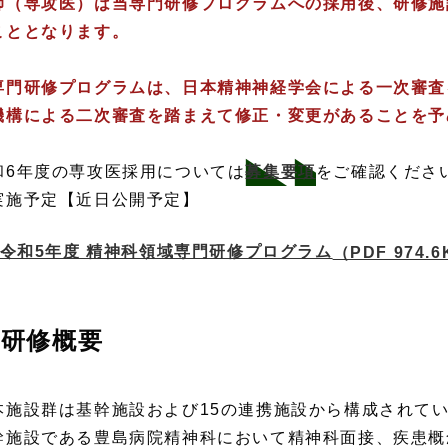
師（専攻医）は当専門研修プログラムへの採用後、研修施
こととなります。
専門研修プログラムは、日本精神神経学会による一次審査
機構による二次審査を踏まえて修正・変更があることを予
和6年度の専攻医採用については
募集要項
をご確認くださ
実施予定【近日公開予定】
令和5年度 精神科領域専門研修プログラム
（PDF 974.
研修概要
施設群は基幹施設および15の連携施設から構成されてい
幹施設である豊島病院精神科において精神科面接、疾患概