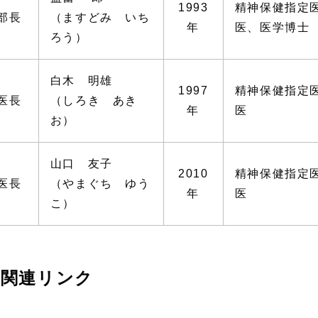
1993
精神保健指定
部長
（ますどみ いち
年
医、医学博士
ろう）
白木 明雄
1997
精神保健指定
医長
（しろき あき
年
医
お）
山口 友子
2010
精神保健指定
医長
（やまぐち ゆう
年
医
こ）
関連リンク