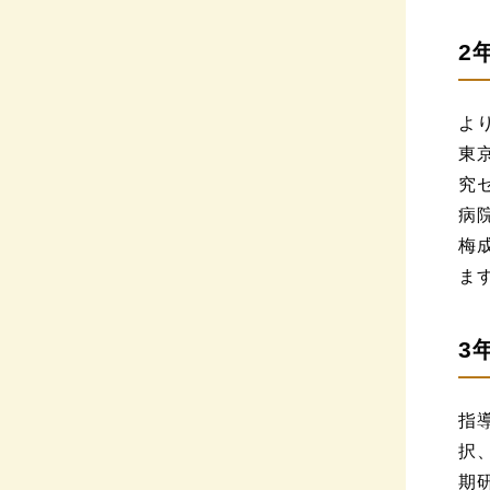
2
よ
東
究
病
梅
ま
3
指
択
期