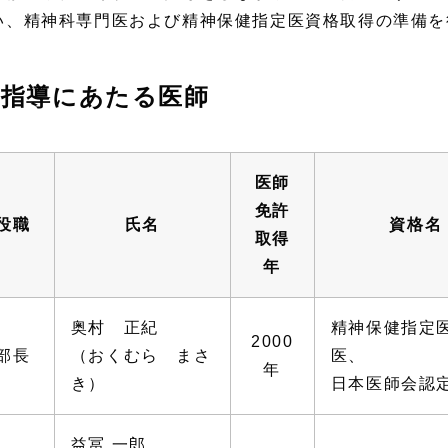
い、精神科専門医および精神保健指定医資格取得の準備を
指導にあたる医師
医師
免許
役職
氏名
資格名
取得
年
奥村 正紀
精神保健指定
2000
部長
（おくむら まさ
医、
年
き）
日本医師会認
益冨 一郎