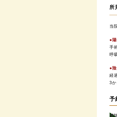
所
当
●
手
呼
●
経
3
予
電