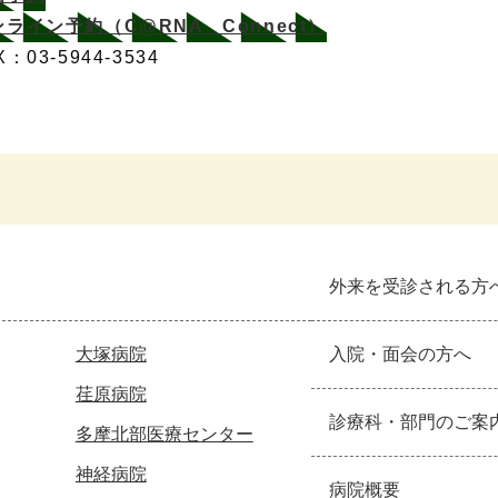
ンライン予約（C@RNA Connect）
X：03-5944-3534
外来を受診される方
大塚病院
入院・面会の方へ
荏原病院
診療科・部門のご案
多摩北部医療センター
神経病院
病院概要