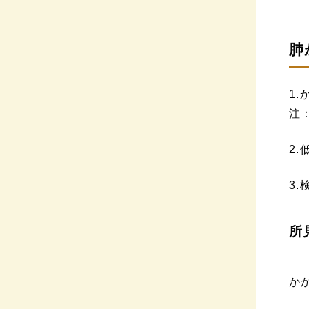
肺
1
注
2
3
所
か