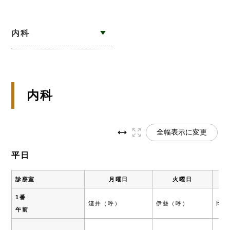
内科
内科
全幅表示に変更
平日
診察室
月曜日
火曜日
1番
淺井（呼）
伊藝（呼）
岡本
午前