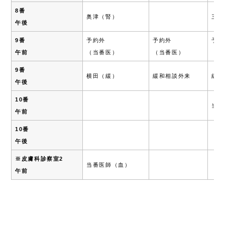
8番
奥津（腎）
三宅
午後
9番
予約外
予約外
予約
午前
（当番医）
（当番医）
（当
9番
横田（緩）
緩和相談外来
緩和
午後
10番
当番
午前
10番
午後
※皮膚科診察室2
当番医師（血）
午前