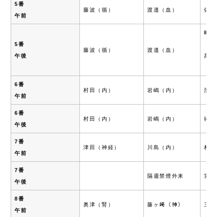
5番
藤波（循）
渡邉（血）
佐伯
午前
町田
5番
（第
藤波（循）
渡邉（血）
午後
髙橋
（第
6番
村田（内）
岩嶋（内）
濱田
午前
6番
村田（内）
岩嶋（内）
術前
午後
7番
津田（神経）
川島（内）
村田
午前
7番
隔週禁煙外来
宮城
午後
8番
奥津（腎）
藤ヶ﨑（神）
三宅
午前