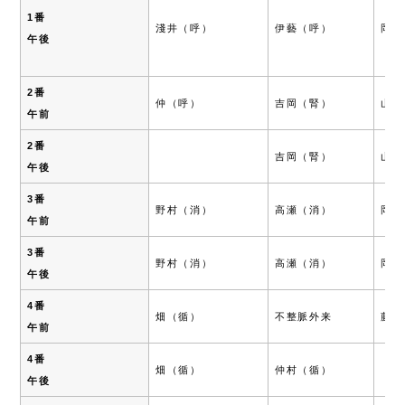
1番
淺井（呼）
伊藝（呼）
岡本
午後
2番
仲（呼）
吉岡（腎）
山川
午前
2番
吉岡（腎）
山川
午後
3番
野村（消）
高瀬（消）
岡田
午前
3番
野村（消）
高瀬（消）
岡田
午後
4番
畑（循）
不整脈外来
藤ヶ
午前
4番
畑（循）
仲村（循）
午後