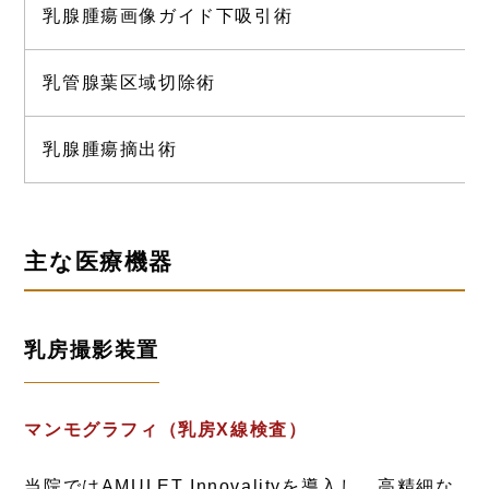
乳腺腫瘍画像ガイド下吸引術
乳管腺葉区域切除術
乳腺腫瘍摘出術
主な医療機器
乳房撮影装置
マンモグラフィ（乳房X線検査）
当院ではAMULET Innovalityを導入し、高精細な