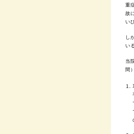
重
故
い
し
い
当
間