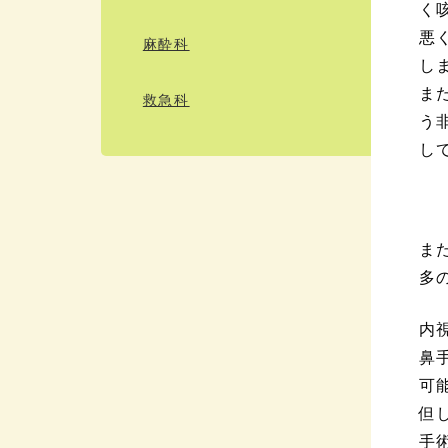
く
悪
麻酔科
し
ま
救急科
う
し
ま
多
内
鼻
可
但
手