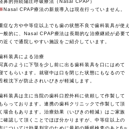
経鼻的持続陽圧呼吸療法（Nasal CPAP）
※
Nasal CPAP療法の新規導入は現在行っていません。
重症な方や中等症以上でも歯の状態不良で歯科装具が使
一般的に、Nasal CPAP療法は長期的な治療継続が必
の近くで通院しやすい施設をご紹介しています。
歯科装具による治療
写真のように下顎を少し前に出る歯科装具を口にはめて
寝てもらいます。就寝中は口を閉じた状態にもなるので
舌根沈下が防止されいびきが軽減します。
歯科装具は主に当院の歯科口腔外科に依頼して作製して
もらっております。連携の歯科クリニックで作製して頂
く場合もあります。治療効果（いびきの軽減）はご家族
に確認して頂くことでほぼ分かりますが、中等症以上の
方については効果判定のために最初の睡眠検査のあと6ヶ