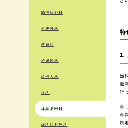
さ
脳神経外科
形成外科
特
皮膚科
1
泌尿器科
当
産婦⼈科
最
行
眼科
鼻
⽿⿐咽喉科
鼻
風
⻭科⼝腔外科