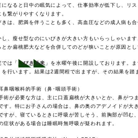
症になると日中の眠気によって、仕事効率が低下し、リス
にも繋がりやすくなります。
びきは、肥満を伴うことも多く、高血圧などの成人病も合
かし、瘦せ型なのにいびきが大きい方もいらっしゃいます
るとか扁桃肥大などを合併してのどが狭いことが原因とし
院では「
いびき外来
」を水曜午後に開設しております。ま
）を行います。結果は2週間程で出ますが、その結果を踏
耳鼻咽喉科的手術（鼻･咽頭手術）
手術が必要な方は、主に口蓋扁桃が大きいとか、鼻がつ
です。特にお子さんの場合は、鼻の奥のアデノイドが大
ですが、寝ているときに呼吸が苦しそう、前胸部が凹む
の症状がある場合は睡眠時無呼吸が疑われます。