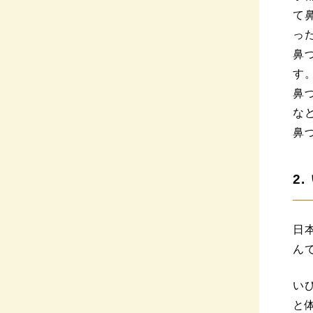
て
っ
鼻
す
鼻
な
鼻
2
日
ん
い
と