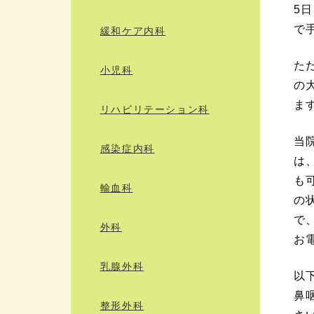
5
で
緩和ケア内科
た
小児科
の
ま
リハビリテーション科
当
感染症内科
は
も
輸血科
の
で
外科
お
乳腺外科
以
鼻
整形外科