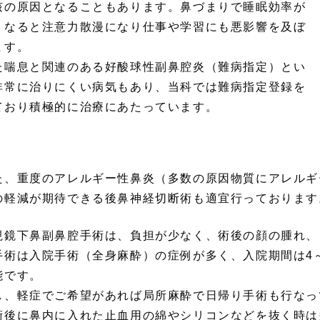
咳の原因となることもあります。鼻づまりで睡眠効率が
くなると注意力散漫になり仕事や学習にも悪影響を及ぼ
ます。
た喘息と関連のある好酸球性副鼻腔炎（難病指定）とい
非常に治りにくい病気もあり、当科では難病指定登録を
ており積極的に治療にあたっています。
た、重度のアレルギー性鼻炎（多数の原因物質にアレルギ
の軽減が期待できる後鼻神経切断術も適宜行っております
視鏡下鼻副鼻腔手術は、負担が少なく、術後の顔の腫れ、
手術は入院手術（全身麻酔）の症例が多く、入院期間は4
能です。
し、軽症でご希望があれば局所麻酔で日帰り手術も行なっ
術後に鼻内に入れた止血用の綿やシリコンなどを抜く時は