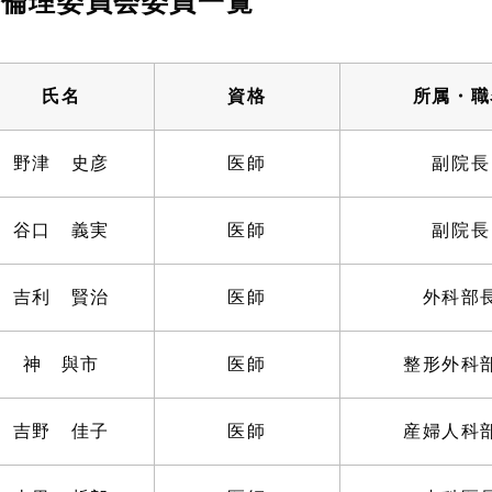
倫理委員会委員一覧
氏名
資格
所属・職
野津 史彦
医師
副院長
谷口 義実
医師
副院長
吉利 賢治
医師
外科部
神 與市
医師
整形外科
吉野 佳子
医師
産婦人科