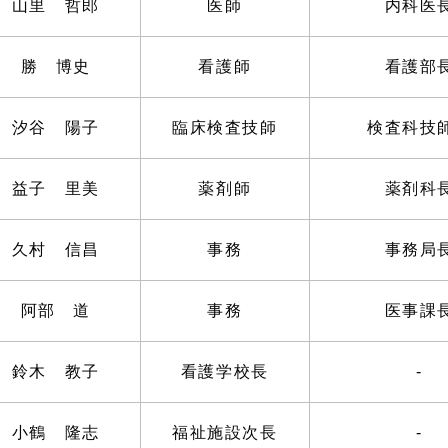
山里 哲郎
医師
内科医
勝 博史
看護師
看護部
汐谷 陽子
臨床検査技師
検査科技
益子 里美
薬剤師
薬剤科
久村 信昌
事務
事務局
阿部 道
事務
医事課
鈴木 教子
看護学校長
-
小鶴 隆志
福祉施設次長
-