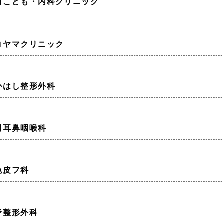
川こども・内科クリニック
コヤマクリニック
かはし整形外科
田耳鼻咽喉科
色皮フ科
野整形外科