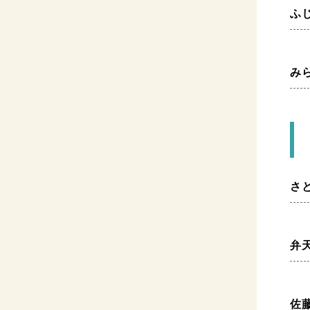
ふ
み
さ
弁
佐