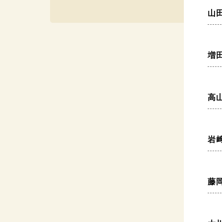
山
増
高
岩
藤