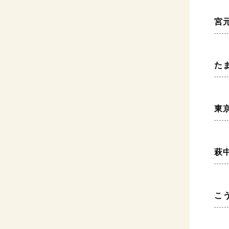
宮
た
東
萩
こ