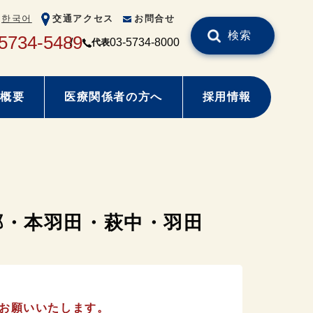
한국어
交通アクセス
お問合せ
検索
5734-5489
03-5734-8000
代表
概要
医療関係者の方へ
採用情報
郷・本羽田・萩中・羽田
お願いいたします。