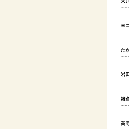
大
ヨ
た
岩
雑
高