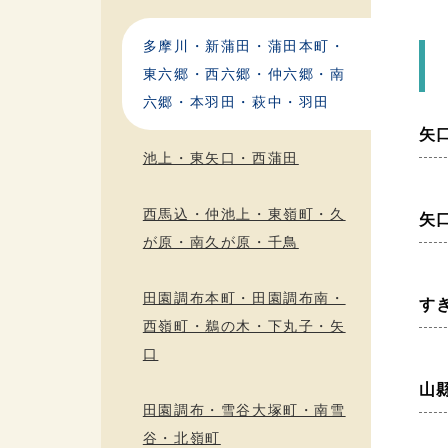
多摩川・新蒲田・蒲田本町・
東六郷・西六郷・仲六郷・南
六郷・本羽田・萩中・羽田
矢
池上・東矢口・西蒲田
西馬込・仲池上・東嶺町・久
矢
が原・南久が原・千鳥
田園調布本町・田園調布南・
す
西嶺町・鵜の木・下丸子・矢
口
山
田園調布・雪谷大塚町・南雪
谷・北嶺町