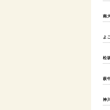
南
よ
松
萩
神