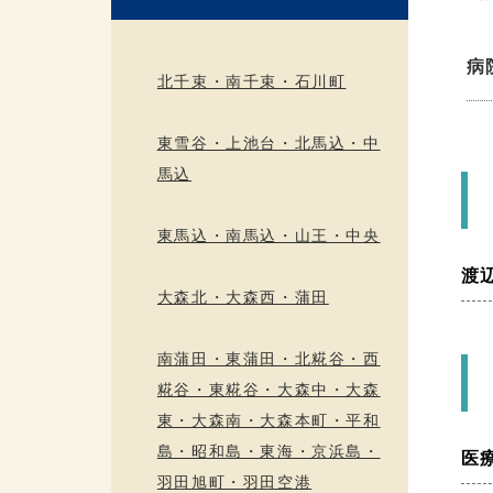
病
北千束・南千束・石川町
東雪谷・上池台・北馬込・中
馬込
東馬込・南馬込・山王・中央
渡
大森北・大森西・蒲田
南蒲田・東蒲田・北糀谷・西
糀谷・東糀谷・大森中・大森
東・大森南・大森本町・平和
島・昭和島・東海・京浜島・
医
羽田旭町・羽田空港