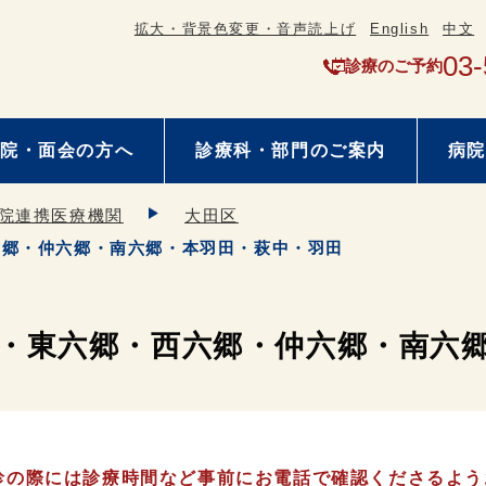
拡大・背景色変更・音声読上げ
English
中文
03-
診療のご予約
院・面会の方へ
診療科・部門のご案内
病院
院連携医療機関
大田区
六郷・仲六郷・南六郷・本羽田・萩中・羽田
・東六郷・西六郷・仲六郷・南六
診の際には診療時間など事前にお電話で確認くださるよう