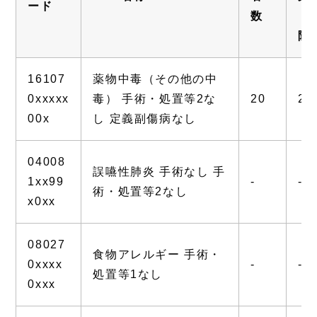
ード
数
（
院
16107
薬物中毒（その他の中
0xxxxx
毒） 手術・処置等2な
20
2.
00x
し 定義副傷病なし
04008
誤嚥性肺炎 手術なし 手
1xx99
-
-
術・処置等2なし
x0xx
08027
食物アレルギー 手術・
0xxxx
-
-
処置等1なし
0xxx