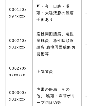
耳・鼻・口腔・咽
030150x
頭・大唾液腺の腫瘍
-
x97xxxx
手術あり
扁桃周囲膿瘍、急性
030240x
扁桃炎、急性咽頭喉
-
x01xxxx
頭炎 扁桃周囲膿瘍切
開術等
030270x
上気道炎
-
xxxxxxx
声帯の疾患（その
030300x
他） 喉頭・声帯ポリ
-
x01xxxx
ープ切除術等