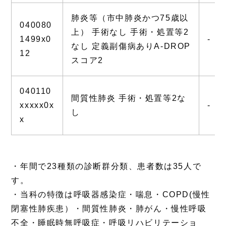
肺炎等（市中肺炎かつ75歳以
040080
上） 手術なし 手術・処置等2
1499x0
-
なし 定義副傷病ありA-DROP
12
スコア2
040110
間質性肺炎 手術・処置等2な
xxxxx0x
-
し
x
・年間で23種類の診断群分類、患者数は35人で
す。
・当科の特徴は呼吸器感染症・喘息・COPD(慢性
閉塞性肺疾患）・間質性肺炎・肺がん・慢性呼吸
不全・睡眠時無呼吸症・呼吸リハビリテーショ