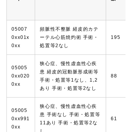
05007
頻脈性不整脈 経皮的カテ
0xx01x
ーテル心筋焼灼術 手術・
195
0xx
処置等2なし
狭心症、慢性虚血性心疾
05005
患 経皮的冠動脈形成術等
0xx020
88
手術・処置等1なし、1,2
0xx
あり 手術・処置等2なし
狭心症、慢性虚血性心疾
05005
患 手術なし 手術・処置等
0xx991
61
11あり 手術・処置等2な
0xx
し