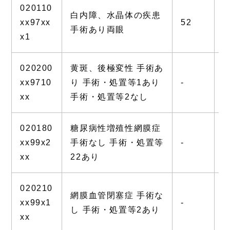
020110
白内障、水晶体の疾患
xx97xx
52
4
手術あり両眼
x1
020200
黄斑、後極変性 手術あ
xx9710
り 手術・処置等1あり
-
-
xx
手術・処置等2なし
020180
糖尿病性増殖性網膜症
xx99x2
手術なし 手術・処置等
-
-
xx
22あり
020210
網膜血管閉塞症 手術な
xx99x1
-
-
し 手術・処置等2あり
xx