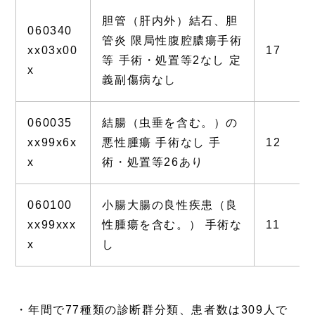
胆管（肝内外）結石、胆
060340
管炎 限局性腹腔膿瘍手術
xx03x00
17
等 手術・処置等2なし 定
x
義副傷病なし
060035
結腸（虫垂を含む。）の
xx99x6x
悪性腫瘍 手術なし 手
12
x
術・処置等26あり
060100
小腸大腸の良性疾患（良
xx99xxx
性腫瘍を含む。） 手術な
11
x
し
・年間で77種類の診断群分類、患者数は309人で