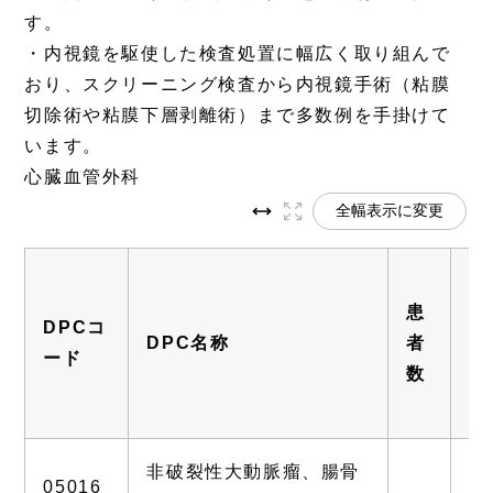
す。
・内視鏡を駆使した検査処置に幅広く取り組んで
おり、スクリーニング検査から内視鏡手術（粘膜
切除術や粘膜下層剥離術）まで多数例を手掛けて
います。
心臓血管外科
全幅表示に変更
平
患
在
DPCコ
DPC名称
者
数
ード
数
（
院
非破裂性大動脈瘤、腸骨
05016