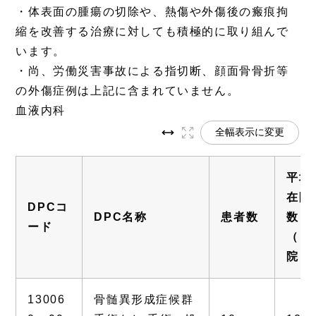
・体表面の腫瘍の切除や、熱傷や外傷後の瘢痕拘
縮を改善する治療に対しても積極的に取り組んで
います。
・尚、労働災害事故による指切断、顔面骨骨折等
の外傷症例は上記に含まれていません。
血液内科
全幅表示に変更
平均
在院
DPCコ
DPC名称
患者数
数
ード
（自
院）
13006
骨髄異形成症候群