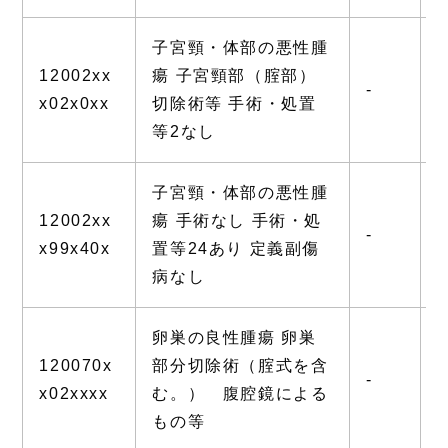
子宮頸・体部の悪性腫
12002xx
瘍 子宮頸部（腟部）
-
-
x02x0xx
切除術等 手術・処置
等2なし
子宮頸・体部の悪性腫
12002xx
瘍 手術なし 手術・処
-
-
x99x40x
置等24あり 定義副傷
病なし
卵巣の良性腫瘍 卵巣
120070x
部分切除術（腟式を含
-
-
x02xxxx
む。） 腹腔鏡による
もの等