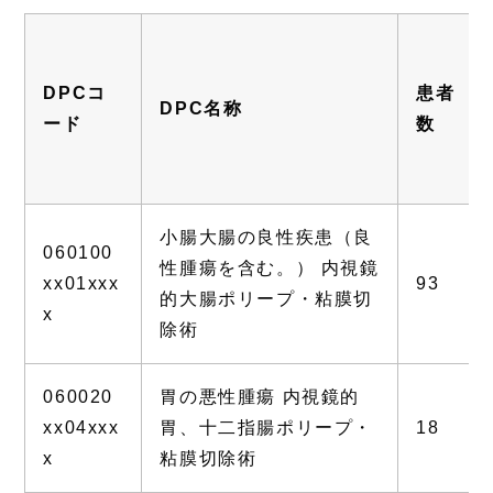
DPCコ
患者
DPC名称
ード
数
小腸大腸の良性疾患（良
060100
性腫瘍を含む。） 内視鏡
xx01xxx
93
的大腸ポリープ・粘膜切
x
除術
060020
胃の悪性腫瘍 内視鏡的
xx04xxx
胃、十二指腸ポリープ・
18
x
粘膜切除術