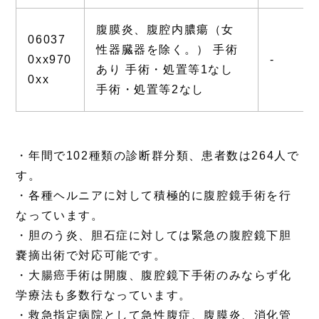
腹膜炎、腹腔内膿瘍（女
06037
性器臓器を除く。） 手術
0xx970
-
あり 手術・処置等1なし
0xx
手術・処置等2なし
・年間で102種類の診断群分類、患者数は264人で
す。
・各種ヘルニアに対して積極的に腹腔鏡手術を行
なっています。
・胆のう炎、胆石症に対しては緊急の腹腔鏡下胆
嚢摘出術で対応可能です。
・大腸癌手術は開腹、腹腔鏡下手術のみならず化
学療法も多数行なっています。
・救急指定病院として急性腹症、腹膜炎、消化管