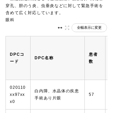
穿孔、胆のう炎、虫垂炎などに対して緊急手術を
含めて広く対応しています。
眼科
全幅表示に変更
DPCコ
患者
DPC名称
ード
数
020110
白内障、水晶体の疾患
xx97xx
57
2
手術あり片眼
x0