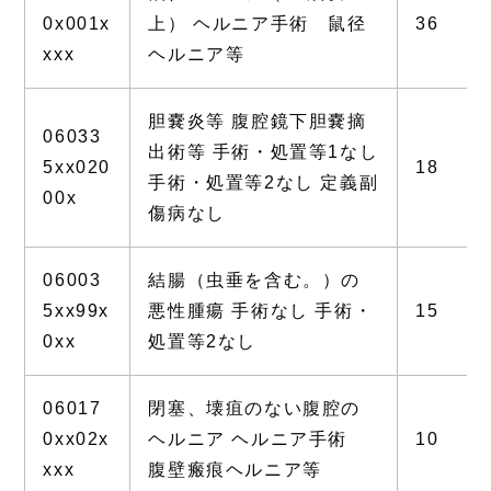
0x001x
上） ヘルニア手術 鼠径
36
xxx
ヘルニア等
胆嚢炎等 腹腔鏡下胆嚢摘
06033
出術等 手術・処置等1なし
5xx020
18
手術・処置等2なし 定義副
00x
傷病なし
06003
結腸（虫垂を含む。）の
5xx99x
悪性腫瘍 手術なし 手術・
15
0xx
処置等2なし
06017
閉塞、壊疽のない腹腔の
0xx02x
ヘルニア ヘルニア手術
10
xxx
腹壁瘢痕ヘルニア等