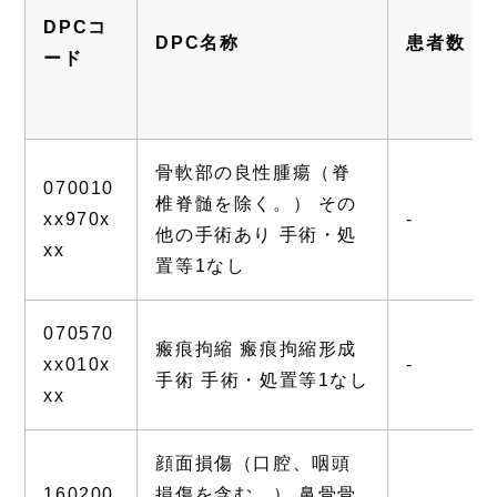
DPCコ
DPC名称
患者数
ード
骨軟部の良性腫瘍（脊
070010
椎脊髄を除く。） その
xx970x
-
他の手術あり 手術・処
xx
置等1なし
070570
瘢痕拘縮 瘢痕拘縮形成
xx010x
-
手術 手術・処置等1なし
xx
顔面損傷（口腔、咽頭
160200
損傷を含む。） 鼻骨骨