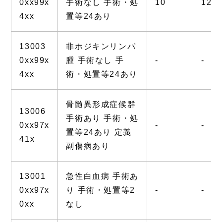
0xx99x
手術なし 手術・処
10
12.6
4xx
置等24あり
13003
非ホジキンリンパ
0xx99x
腫 手術なし 手
-
-
4xx
術・処置等24あり
骨髄異形成症候群
13006
手術あり 手術・処
0xx97x
-
-
置等24あり 定義
41x
副傷病あり
13001
急性白血病 手術あ
0xx97x
り 手術・処置等2
-
-
0xx
なし