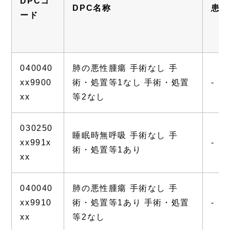
DPCコ
DPC名称
患者
ード
040040
肺の悪性腫瘍 手術なし 手
xx9900
術・処置等1なし 手術・処置
-
xx
等2なし
030250
睡眠時無呼吸 手術なし 手
xx991x
-
術・処置等1あり
xx
040040
肺の悪性腫瘍 手術なし 手
xx9910
術・処置等1あり 手術・処置
-
xx
等2なし