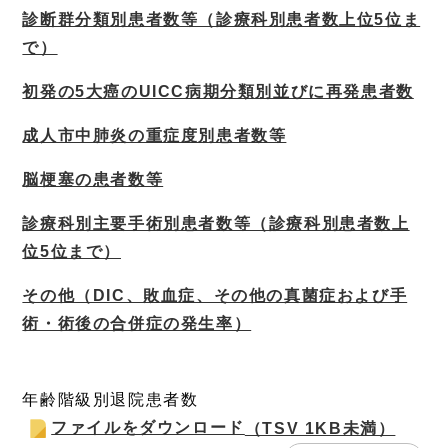
診断群分類別患者数等（診療科別患者数上位5位ま
で）
初発の5大癌のUICC病期分類別並びに再発患者数
成人市中肺炎の重症度別患者数等
脳梗塞の患者数等
診療科別主要手術別患者数等（診療科別患者数上
位5位まで）
その他（DIC、敗血症、その他の真菌症および手
術・術後の合併症の発生率）
年齢階級別退院患者数
ファイルをダウンロード
（TSV 1KB未満）