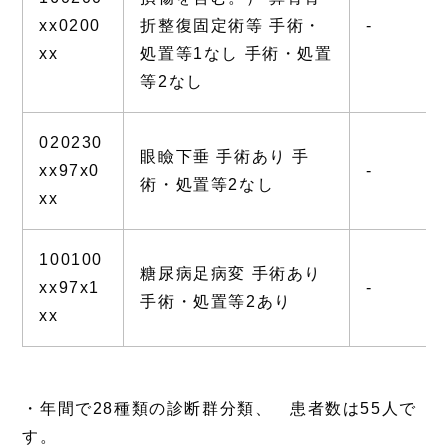
xx0200
折整復固定術等 手術・
-
xx
処置等1なし 手術・処置
等2なし
020230
眼瞼下垂 手術あり 手
xx97x0
-
術・処置等2なし
xx
100100
糖尿病足病変 手術あり
xx97x1
-
手術・処置等2あり
xx
・年間で28種類の診断群分類、 患者数は55人で
す。