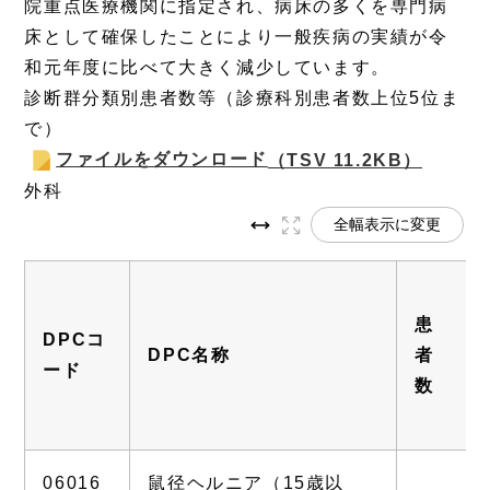
院重点医療機関に指定され、病床の多くを専門病
床として確保したことにより一般疾病の実績が令
和元年度に比べて大きく減少しています。
診断群分類別患者数等（診療科別患者数上位5位ま
で）
ファイルをダウンロード
（TSV 11.2KB）
外科
全幅表示に変更
患
DPCコ
DPC名称
者
ード
数
06016
鼠径ヘルニア（15歳以