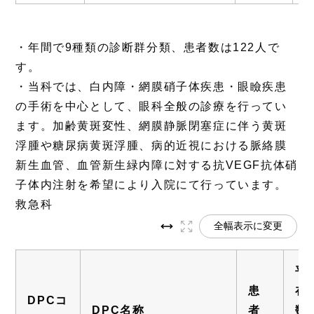
・年間で9種類の診断群分類、患者数は122人で
す。
・当科では、白内障・網膜硝子体疾患・眼瞼疾患
の手術を中心として、眼科全般の診療を行ってい
ます。加齢黄斑変性、網膜静脈閉塞症に伴う黄斑
浮腫や糖尿病黄斑浮腫、病的近視における脈絡膜
新生血管、血管新生緑内障に対する抗VEGF抗体硝
子体内注射を希望により入院にて行っています。
救急科
全幅表示に変更
平
患
在
DPCコ
DPC名称
者
数