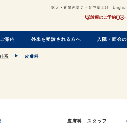
拡大・背景色変更・音声読上げ
Englis
03
診療のご予約
ご案内
外来を受診される方へ
入院・面会の
科系
皮膚科
要
皮膚科 スタッフ