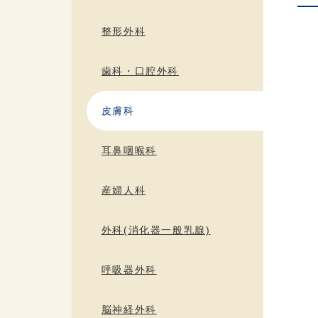
整形外科
歯科・口腔外科
皮膚科
耳鼻咽喉科
産婦人科
外科(消化器一般乳腺)
呼吸器外科
脳神経外科