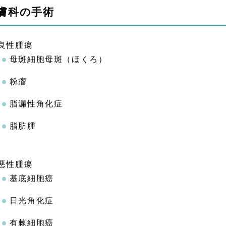
膚科の手術
良性腫瘍
母斑細胞母斑（ほくろ）
粉瘤
脂漏性角化症
脂肪腫
悪性腫瘍
基底細胞癌
日光角化症
有棘細胞癌