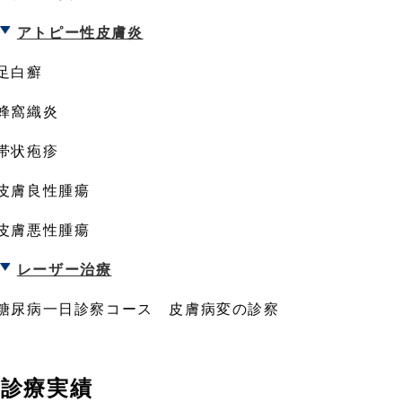
アトピー性皮膚炎
足白癬
蜂窩織炎
帯状疱疹
皮膚良性腫瘍
皮膚悪性腫瘍
レーザー治療
糖尿病一日診察コース 皮膚病変の診察
診療実績