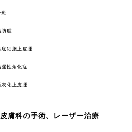
母斑
脂肪腫
基底細胞上皮腫
脂漏性角化症
石灰化上皮腫
皮膚科の手術、レーザー治療