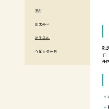
眼科
形成外科
泌尿器科
湿
心臓血管外科
す
外