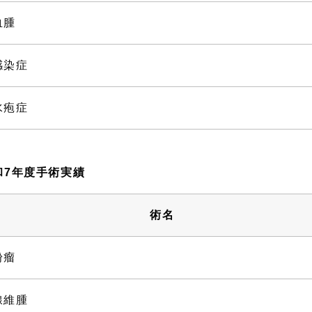
血腫
感染症
水疱症
和7年度手術実績
術名
粉瘤
線維腫