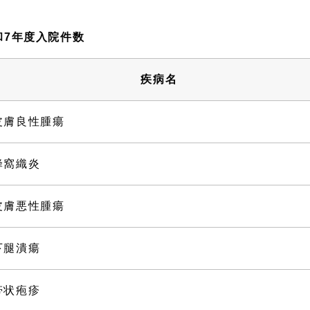
和7年度入院件数
疾病名
皮膚良性腫瘍
蜂窩織炎
皮膚悪性腫瘍
下腿潰瘍
帯状疱疹