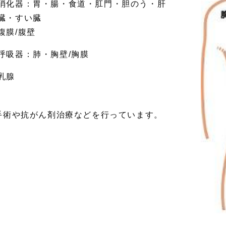
消化器：胃・腸・食道・肛門・胆のう・肝
臓・すい臓
腹膜/腹壁
呼吸器：肺・胸壁/胸膜
乳腺
手術や抗がん剤治療などを行っています。