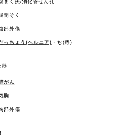
腹まく炎/消化管せん孔
腸閉そく
腹部外傷
だっちょう(ヘルニア)
・ぢ(痔)
吸器
肺がん
気胸
胸部外傷
腺