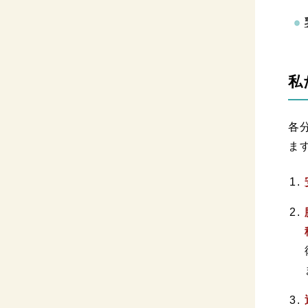
私
各
ま