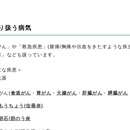
り扱う病気
がん」や「救急疾患」(腹痛/胸痛や出血をきたすような疾
ぢ」なども扱っています。
主な疾患＞
化器
がん(
食道がん
・
胃がん
・
大腸がん
・
肝臓がん
・
膵臓がん
もうちょう(虫垂炎)
胆石/胆のう炎