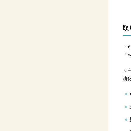
取
「
「
＜
消