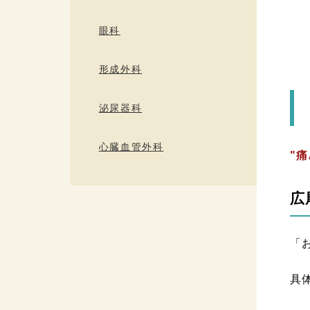
眼科
形成外科
泌尿器科
心臓血管外科
"
広
「
具