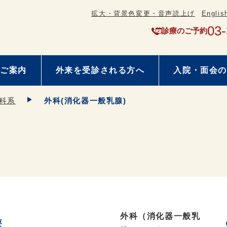
拡大・背景色変更・音声読上げ
Englis
03
診療のご予約
ご案内
外来を受診される方へ
入院・面会の
科系
外科(消化器一般乳腺)
外科（消化器一般乳
要