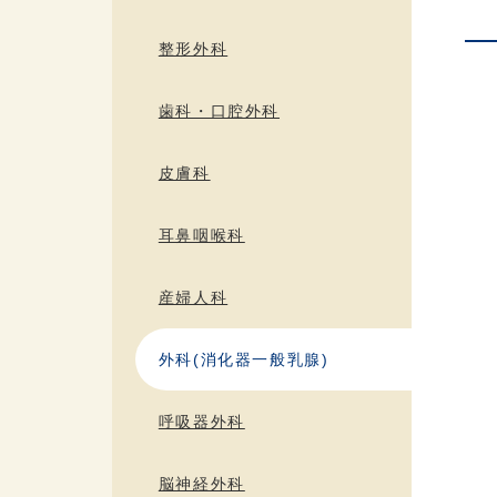
整形外科
歯科・口腔外科
皮膚科
耳鼻咽喉科
産婦人科
外科(消化器一般乳腺)
呼吸器外科
脳神経外科