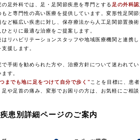
院の足外科では、足・足関節疾患を専門とする
足の外科認
のもと専門性の高い医療を提供しています。変形性足関節
傷など幅広い疾患に対し、保存療法から人工足関節置換術
人ひとりに最適な治療をご提案します。
後はリハビリテーションスタッフや地域医療機関と連携し
を支援します。
院で手術を勧められた方や、治療方針について迷われてい
います。
いつまでも地に足をつけて自分で歩く”
ことを目標に、患者
。足や足首の痛み、変形でお困りの方は、お気軽にご相談
疾患別詳細ページのご案内