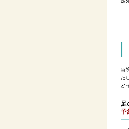
足
当
た
ど
足
予