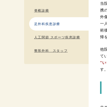
当
携
脊椎診療
外
一
足外科疾患診療
術
帰
人工関節 スポーツ疾患診療
他
整形外科 スタッフ
て
“
す