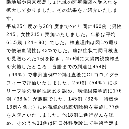
隣地域や東京都島しょ地域の医療機関へ受入れを
拡大して参りました。その結果をご紹介いたしま
す。
平成25年度から28年度までの4年間に460例（男性
245，女性215）実施いたしました。年齢は平均
61.5歳（24～90）でした。検査理由は図1の通り
で便潜血陽性は43%でした。腹部症状で同日検査
を見送られた1例を除き，459例に大腸内視鏡検査
を実施したところ、盲腸までの到達は454例
（99％）で非到達例中2例は直後にCTコロノグラ
フィーで評価いたしました。250例（54％）にポ
リープ等の隆起性病変を認め、病理組織学的に176
例（38％）が腺腫でした。145例（32％，待機例
13例を含む）に内視鏡的粘膜切除術を実施し77例
を入院といたしました。他18例に進行がんを認
め、そのうち11例は同日外科受診にて手術予定ま