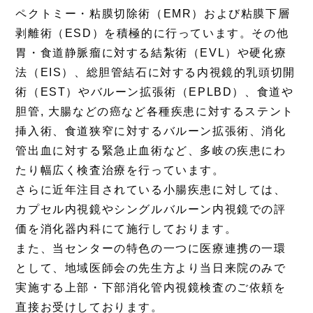
ペクトミー・粘膜切除術（EMR）および粘膜下層
剥離術（ESD）を積極的に行っています。その他
胃・食道静脈瘤に対する結紮術（EVL）や硬化療
法（EIS）、総胆管結石に対する内視鏡的乳頭切開
術（EST）やバルーン拡張術（EPLBD）、食道や
胆管, 大腸などの癌など各種疾患に対するステント
挿入術、食道狭窄に対するバルーン拡張術、消化
管出血に対する緊急止血術など、多岐の疾患にわ
たり幅広く検査治療を行っています。
さらに近年注目されている小腸疾患に対しては、
カプセル内視鏡やシングルバルーン内視鏡での評
価を消化器内科にて施行しております。
また、当センターの特色の一つに医療連携の一環
として、地域医師会の先生方より当日来院のみで
実施する上部・下部消化管内視鏡検査のご依頼を
直接お受けしております。