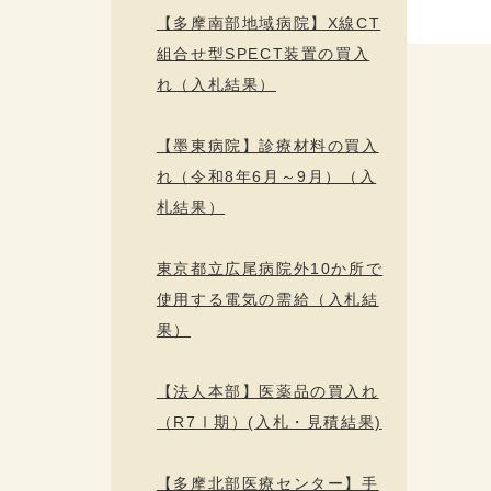
【多摩南部地域病院】X線CT
組合せ型SPECT装置の買入
れ（入札結果）
【墨東病院】診療材料の買入
れ（令和8年6月～9月）（入
札結果）
東京都立広尾病院外10か所で
使用する電気の需給（入札結
果）
【法人本部】医薬品の買入れ
（R7Ⅰ期）(入札・見積結果)
【多摩北部医療センター】手