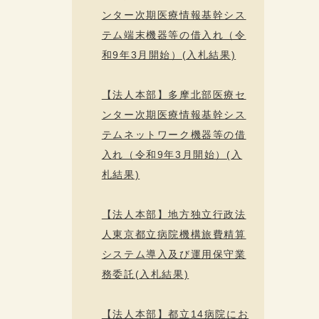
ンター次期医療情報基幹シス
テム端末機器等の借入れ（令
和9年3月開始）(入札結果)
【法人本部】多摩北部医療セ
ンター次期医療情報基幹シス
テムネットワーク機器等の借
入れ（令和9年3月開始）(入
札結果)
【法人本部】地方独立行政法
人東京都立病院機構旅費精算
システム導入及び運用保守業
務委託(入札結果)
【法人本部】都立14病院にお