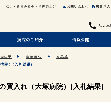
拡大・背景色変更・音声読上げ
お問い合わせ
患者さん
法人本
病院のご紹介
情報公開
積結果
当年度分
物品等
病院）(入札結果)
の買入れ（大塚病院）(入札結果)