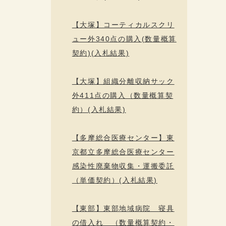
【大塚】コーティカルスクリ
ュー外340点の購入(数量概算
契約)(入札結果)
【大塚】組織分離収納サック
外411点の購入（数量概算契
約）(入札結果)
【多摩総合医療センター】東
京都立多摩総合医療センター
感染性廃棄物収集・運搬委託
（単価契約）(入札結果)
【東部】東部地域病院 寝具
の借入れ （数量概算契約・