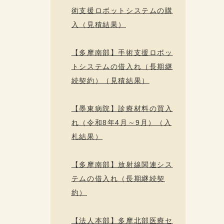
術支援ロボットシステムの購
入（見積結果）
【多摩南部】手術支援ロボッ
トシステムの借入れ（長期継
続契約）（見積結果）
【墨東病院】診療材料の買入
れ（令和8年4月～9月）（入
札結果）
【多摩南部】放射線関連シス
テムの借入れ（長期継続契
約）
【法人本部】多摩北部医療セ