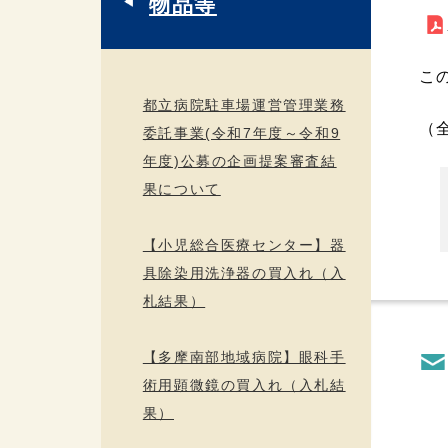
物品等
こ
都立病院駐車場運営管理業務
（
委託事業(令和7年度～令和9
年度)公募の企画提案審査結
果について
【小児総合医療センター】器
具除染用洗浄器の買入れ（入
札結果）
【多摩南部地域病院】眼科手
術用顕微鏡の買入れ（入札結
果）