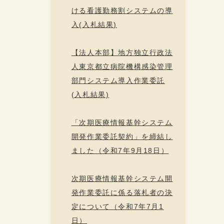
ける看護勤務割システムの導
入(入札結果)
【法人本部】地方独立行政法
人東京都立病院機構感染管理
部門システム導入作業委託
(入札結果)
「次期医療情報基幹システム
開発作業委託契約」を締結し
ました（令和7年9月18日）
次期医療情報基幹システム開
発作業委託に係る落札者の決
定について（令和7年7月1
日）