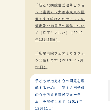
「新たな病院運営改革ビジョ
ン（素案）～大都市東京を医
療で支え続けるために～」の
策定及び御意見の募集につい
て（終了しました）（2019
年12月25日）
「広尾病院フェア２０２０」
を開催します（2019年12月
23日）
子どもが抱える心の問題を理
解するために「第１２回子供
の心を考える都民フォーラ
ム」を開催します（2019年
12月11日）