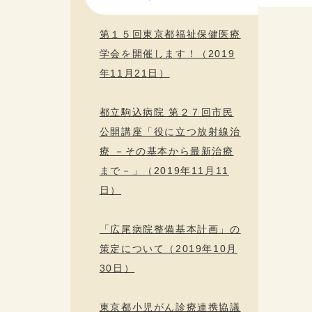
第１５回東京都福祉保健医療
学会を開催します！（2019
年11月21日）
都立駒込病院 第２７回市民
公開講座「役に立つ放射線治
療 －その基本から最新治療
まで－」（2019年11月11
日）
「広尾病院整備基本計画」の
策定について（2019年10月
30日）
東京都小児がん診療連携協議