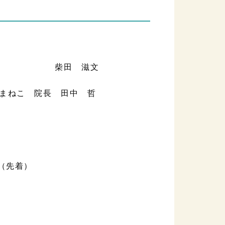
 副院長 柴田 滋文
こ 院長 田中 哲
（先着）