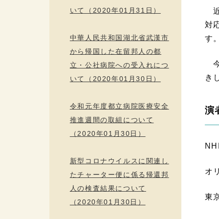
いて（2020年01月31日）
近
対
中華人民共和国湖北省武漢市
す
から帰国した在留邦人の都
今
立・公社病院への受入れにつ
き
いて（2020年01月30日）
令和元年度都立病院医療安全
演
推進週間の取組について
（2020年01月30日）
N
新型コロナウイルスに関連し
たチャーター便に係る帰還邦
人の検査結果について
東
（2020年01月30日）