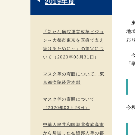
2019年度
東
地
「新たな病院運営改革ビジョ
お
ン～大都市東京を医療で支え
続けるために～」の策定につ
今
いて（2020年03月31日）
「
マスク等の寄贈について | 東
京都病院経営本部
マスク等の寄贈について
令
（2020年03月26日）
中華人民共和国湖北省武漢市
から帰国した在留邦人等の都