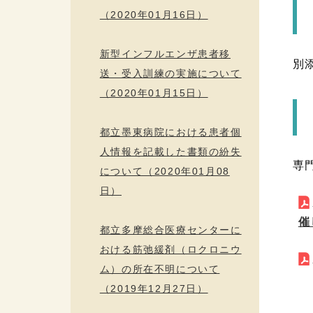
（2020年01月16日）
新型インフルエンザ患者移
別
送・受入訓練の実施について
（2020年01月15日）
都立墨東病院における患者個
人情報を記載した書類の紛失
専
について（2020年01月08
日）
催
都立多摩総合医療センターに
おける筋弛緩剤（ロクロニウ
ム）の所在不明について
（2019年12月27日）