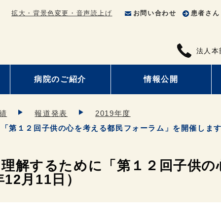
拡大・背景色変更・音声読上げ
お問い合わせ
患者さん
法人本
病院のご紹介
情報公開
績
報道発表
2019年度
第１２回子供の心を考える都民フォーラム」を開催します（2
を理解するために「第１２回子供の
12月11日）