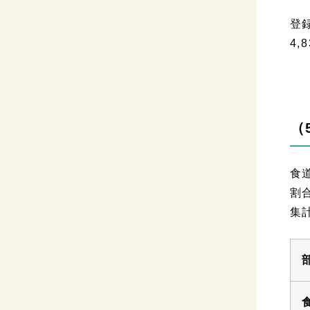
登
4,
（
食
割
集