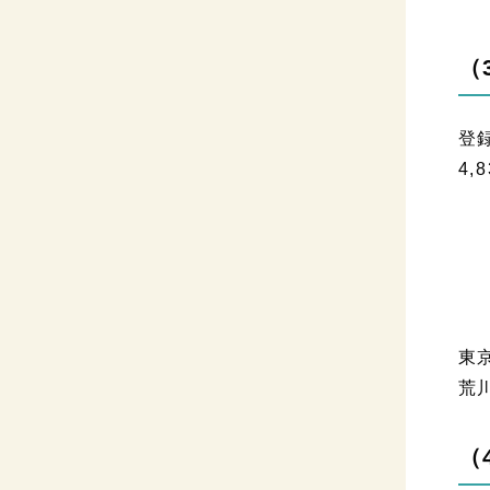
（
登
4,
東
荒
（