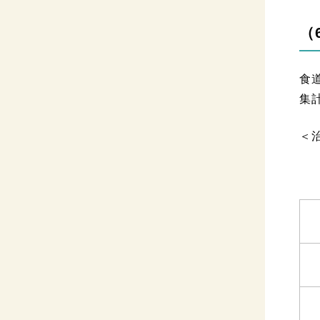
（
食
集
＜