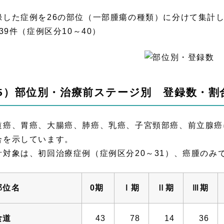
録した症例を26の部位（一部腫瘍の種類）に分けて集計
839件（症例区分10～40）
5）部位別・治療前ステージ別 登録数・割
道癌、胃癌、大腸癌、肺癌、乳癌、子宮頸部癌、前立腺癌
合を示しています。
計対象は、初回治療症例（症例区分20～31）、癌腫のみ
部位名
0期
Ⅰ期
Ⅱ期
Ⅲ期
食道
43
78
14
36