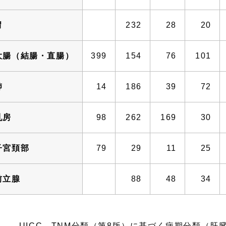
胃
232
28
20
大腸（結腸・直腸）
399
154
76
101
肺
14
186
39
72
乳房
98
262
169
30
子宮頚部
79
29
11
25
前立腺
88
48
34
UICC TNM分類（第8版）に基づく病期分類（