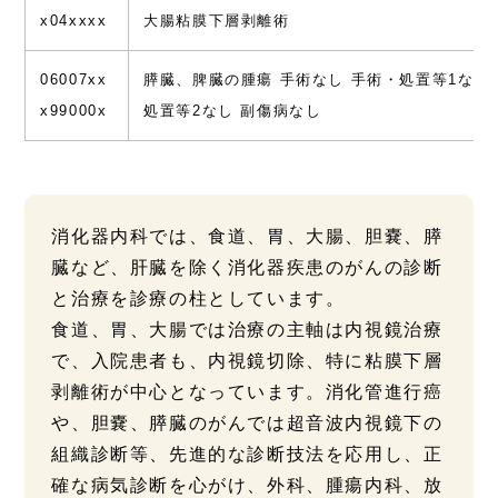
x04xxxx
大腸粘膜下層剥離術
06007xx
膵臓、脾臓の腫瘍 手術なし 手術・処置等1なし
x99000x
処置等2なし 副傷病なし
消化器内科では、食道、胃、大腸、胆嚢、膵
臓など、肝臓を除く消化器疾患のがんの診断
と治療を診療の柱としています。
食道、胃、大腸では治療の主軸は内視鏡治療
で、入院患者も、内視鏡切除、特に粘膜下層
剥離術が中心となっています。消化管進行癌
や、胆嚢、膵臓のがんでは超音波内視鏡下の
組織診断等、先進的な診断技法を応用し、正
確な病気診断を心がけ、外科、腫瘍内科、放