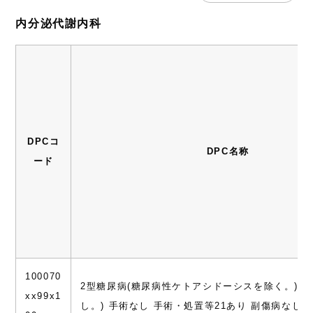
内分泌代謝内科
DPCコ
DPC名称
ード
100070
2型糖尿病(糖尿病性ケトアシドーシスを除く。)(
xx99x1
し。) 手術なし 手術・処置等21あり 副傷病なし8