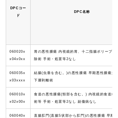
DPCコー
DPC名称
ド
060020x
胃の悪性腫瘍 内視鏡的胃、十二指腸ポリープ・
x04x0xx
除術 手術・処置等2なし
060035x
結腸(虫垂を含む。)の悪性腫瘍 早期悪性腫瘍大
x03xxxx
下層剥離術
060010x
食道の悪性腫瘍(頸部を含む。) 内視鏡的食道粘
x02x00x
術等 手術・処置等2なし 副傷病なし
060040x
直腸肛門(直腸S状部から肛門)の悪性腫瘍 早期