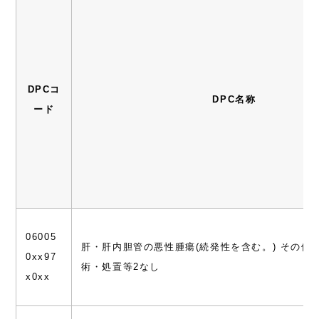
DPCコ
DPC名称
ード
06005
肝・肝内胆管の悪性腫瘍(続発性を含む。) その他
0xx97
術・処置等2なし
x0xx