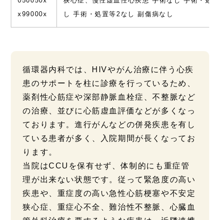
050050x
狭心症、慢性虚血性心疾患 手術なし 手術・処置
x99000x
し 手術・処置等2なし 副傷病なし
循環器内科では、HIVやがん治療に伴う心疾
患のサポートを柱に診療を行っているため、
薬剤性心筋症や深部静脈血栓症、不整脈など
の治療、並びに心筋虚血評価などが多くなっ
ております。進行がんなどの併発疾患を有し
ている患者が多く、入院期間が長くなってお
ります。
当院はCCUを保有せず、体制的にも重症管
理が出来ない状態です。従って緊急度の高い
疾患や、重症度の高い急性心筋梗塞や不安定
狭心症、重症心不全、難治性不整脈、心臓血