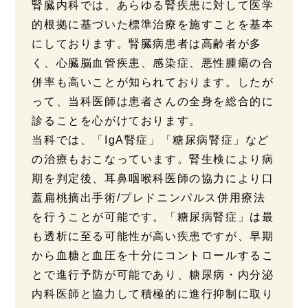
腎臓内科では、あらゆる腎疾患に対して医学
的根拠に基づいた標準治療を施すことを基本
にしております。腎臓病患者は高齢者が多
く、心臓脳血管疾患、感染症、悪性腫瘍の合
併率も高いことが知られております。したが
って、当科医師は患者さんの全身を総合的に
診ることを心がけております。
当科では、「IgA腎症」「糖尿病腎症」など
の治療もおこなっています。腎生検により病
期を判定後、耳鼻咽喉科医師の協力により口
蓋扁桃摘出手術/プレドニンパルス併用療法
を行うことが可能です。「糖尿病腎症」は最
も透析に至る可能性が高い疾患ですが、早期
から血糖と血圧を十分にコントロールするこ
とで進行予防が可能であり、糖尿病・内分泌
内科医師と協力して積極的に進行抑制に取り