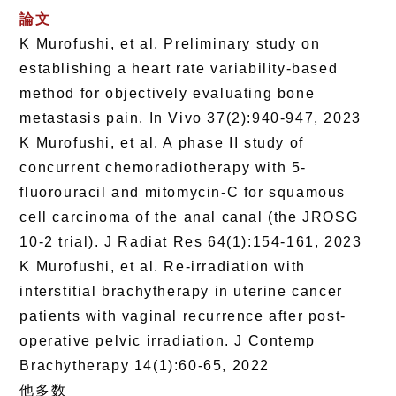
論文
K Murofushi, et al. Preliminary study on
establishing a heart rate variability-based
method for objectively evaluating bone
metastasis pain. In Vivo 37(2):940-947, 2023
K Murofushi, et al. A phase II study of
concurrent chemoradiotherapy with 5-
fluorouracil and mitomycin-C for squamous
cell carcinoma of the anal canal (the JROSG
10-2 trial). J Radiat Res 64(1):154-161, 2023
K Murofushi, et al. Re-irradiation with
interstitial brachytherapy in uterine cancer
patients with vaginal recurrence after post-
operative pelvic irradiation. J Contemp
Brachytherapy 14(1):60-65, 2022
他多数