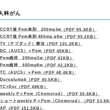
人科がん
CCRT後 Pem単剤 200mg3w
（PDF 95.3KB）
CCRT後 Pem単剤 400mg q6w
（PDF 95.2KB）
TV（テブダック）療法
（PDF 101.2KB）
DC（AUC5）＋Pem
（PDF 45KB）
Pem維持 200mg3w
（PDF 42KB）
Pem維持 400mg6w
（PDF 42.2KB）
TC（AUC5）＋Pem
（PDF 48.4KB）
Durvalumab
（PDF 45.5KB）
TC+Dur
（PDF 48KB）
weekly P＋Pem（Chemorad）
（PDF 55.6KB）
ショートweekly P＋Pem（Chemorad）
（PDF 53.8
AP
（PDF 151.5KB）