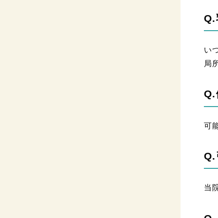
Q
い
局
Q
可
Q
当