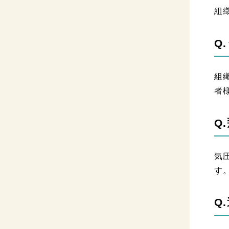
組
Q
組
者
Q
気
す
Q