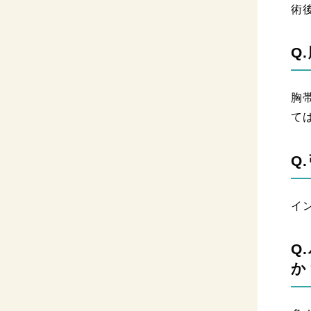
術
Q
胸
て
Q
イ
Q
か