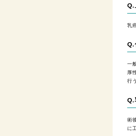
Q
乳
Q
一
厚
行
Q
術
に