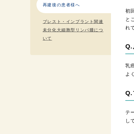
再建後の患者様へ
初
と
ブレスト・インプラント関連
れ
未分化大細胞型リンパ腫につ
いて
Q
乳
よ
Q
テ
し