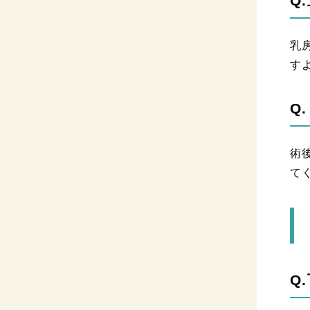
Q
乳
す
Q
術
て
Q