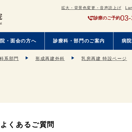
拡大・背景色変更・音声読上げ
La
03-
診療のご予約
院・面会の方へ
診療科・部門のご案内
病院
科系部門
形成再建外科
乳房再建 特設ページ
よくあるご質問