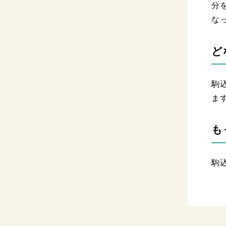
分
な
ど
駒
ま
も
駒