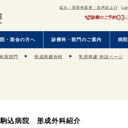
拡大・背景色変更・音声読上げ
La
03-
診療のご予約
院・面会の方へ
診療科・部門のご案内
病院
科系部門
形成再建外科
乳房再建 特設ページ
駒込病院 形成外科紹介