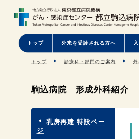
トップ
外来を受診される方へ
入
トップ
診療科・部門のご案内
外
駒込病院 形成外科紹介
乳房再建 特設ペー
ジ