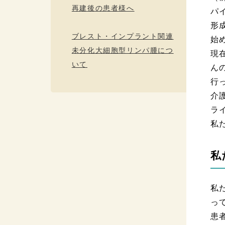
再建後の患者様へ
パ
形
ブレスト・インプラント関連
始
未分化大細胞型リンパ腫につ
現
いて
ん
行
介
ラ
私
私
私
っ
患