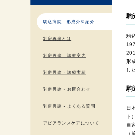
駒
駒込病院 形成外科紹介
駒
乳房再建とは
1
2
乳房再建 - 診察案内
形
し
乳房再建 - 診療実績
駒
乳房再建 - お問合わせ
乳房再建 - よくある質問
日
ト
アピアランスケアについて
自
（