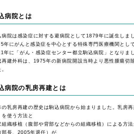
込病院とは
込病院は感染症に対する避病院として1879年に誕生しま
975年にがんと感染症を中心とする特殊専門医療機関とし
011年に「がん・感染症センター都立駒込病院」となりま
成再建外科は、1975年の新病院開設当時より悪性腫瘍切
た。
込病院の乳房再建とは
本の乳房再建の歴史は駒込病院から始まりました。乳房再
）を使う方法と
家組織移植（腹部や背部などからの組織移植）による方法
前部長、2005年退任）が