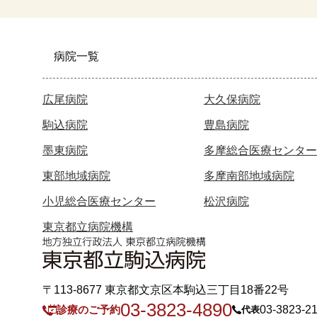
病院一覧
広尾病院
大久保病院
駒込病院
豊島病院
墨東病院
多摩総合医療センター
東部地域病院
多摩南部地域病院
小児総合医療センター
松沢病院
東京都立病院機構
〒113-8677 東京都文京区本駒込三丁目18番22号
03-3823-4890
診療のご予約
03-3823-2
代表