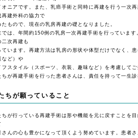
イオニアです。また、乳癌手術と同時に再建を行う一次再
成再建外科の協力で
めたもので、現在の乳房再建の礎となりました。
在では、年間約150例の乳房一次再建手術を行っていま
の二次再建も
っています。再建方法は乳房の形状や体型だけでなく、患
護など）や
イフスタイル（スポーツ、衣装、趣味など）を考慮してご
たちが再建手術を行った患者さんは、責任を持って一生診
たちが願っていること
たちが行っている再建手術は形や機能を元に戻すことを目
て
者さんの心も豊かになって頂くよう努めています。患者さ