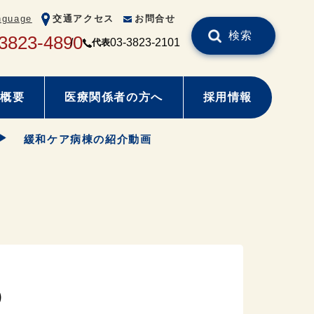
nguage
交通アクセス
お問合せ
検索
3823-4890
03-3823-2101
代表
概要
医療関係者の方へ
採用情報
緩和ケア病棟の紹介動画
）