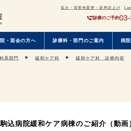
拡大・背景色変更・音声読上げ
La
03-
診療のご予約
院・面会の方へ
診療科・部門のご案内
病院
科系部門
緩和ケア科
緩和ケア科 診療内容
駒込病院緩和ケア病棟のご紹介（動画