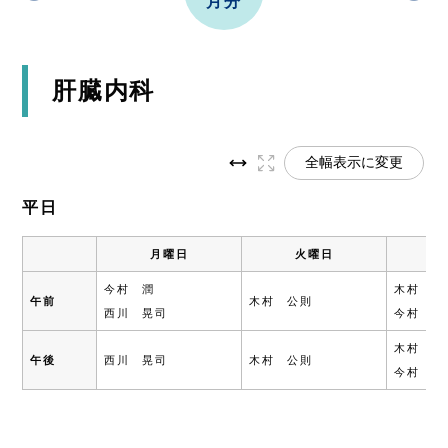
月分
肝臓内科
全幅表示に変更
平日
月曜日
火曜日
今村 潤
木村 昌
午前
木村 公則
西川 晃司
今村 潤
木村 昌
午後
西川 晃司
木村 公則
今村 潤