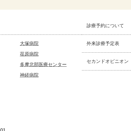
診療予約について
大塚病院
外来診療予定表
荏原病院
セカンドオピニオン
多摩北部医療センター
神経病院
101