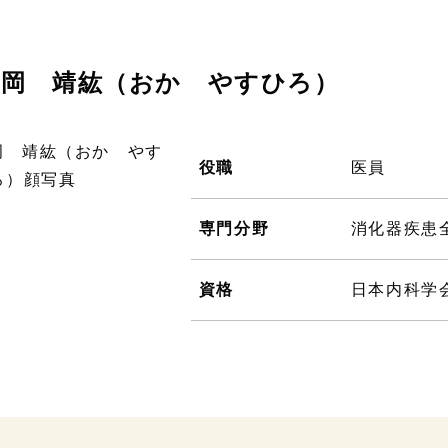
岡 靖紘（おか やすひろ）
役職
医員
専門分野
消化器疾患
資格
日本内科学