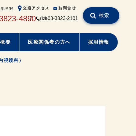
nguage
交通アクセス
お問合せ
検索
3823-4890
03-3823-2101
代表
概要
医療関係者の方へ
採用情報
（内視鏡科）