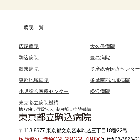
病院一覧
広尾病院
大久保病院
駒込病院
豊島病院
墨東病院
多摩総合医療センター
東部地域病院
多摩南部地域病院
小児総合医療センター
松沢病院
東京都立病院機構
〒113-8677 東京都文京区本駒込三丁目18番22号
03-3823-4890
診療のご予約
03-3823-2
代表