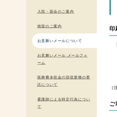
入院・面会のご案内
病室のご案内
印
お見舞いメールについて
お見舞いメール メールフォ
ーム
医療費未収金の回収業務の委
託について
（
看護師による特定行為につい
ご
て