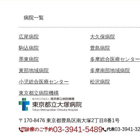
病院一覧
広尾病院
大久保病院
駒込病院
豊島病院
墨東病院
多摩総合医療センター
東部地域病院
多摩南部地域病院
小児総合医療センター
松沢病院
東京都立病院機構
〒170-8476 東京都豊島区南大塚2丁目8番1号
03-3941-5489
診療のご予約
03-3941-3
代表