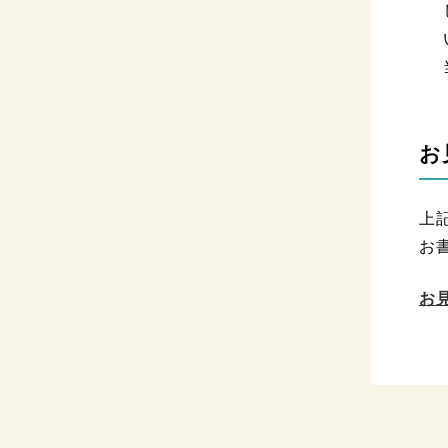
お
上
お
お