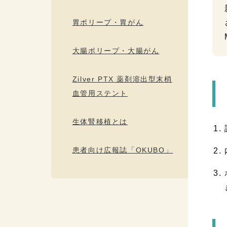
胃ポリープ・胃がん
大腸ポリープ・大腸がん
Zilver PTX 薬剤溶出型末梢
血管用ステント
生体腎移植とは
患者向け広報誌「OKUBO」