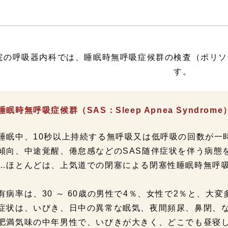
院の呼吸器内科では、睡眠時無呼吸症候群の検査（ポリソ
す。
睡眠時無呼吸症候群（SAS：Sleep Apnea Syndrom
睡眠中、10秒以上持続する無呼吸又は低呼吸の回数が一
傾向、中途覚醒、倦怠感などのSAS随伴症状を伴う病態
…ほとんどは、上気道での閉塞による閉塞性睡眠時無呼吸
有病率は、30 ～ 60歳の男性で4％、女性で2％と、大
症状は、いびき、日中の異常な眠気、夜間頻尿、鼻閉、
肥満気味の中年男性で、いびきが大きく、どこでも昼寝