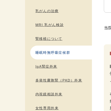
乳がんの治療
MRI 乳がん検診
当
腎移植について
睡眠時無呼吸症候群
IgA腎症外来
多発性嚢胞腎（PKD）外来
内視鏡相談外来
女性専用外来