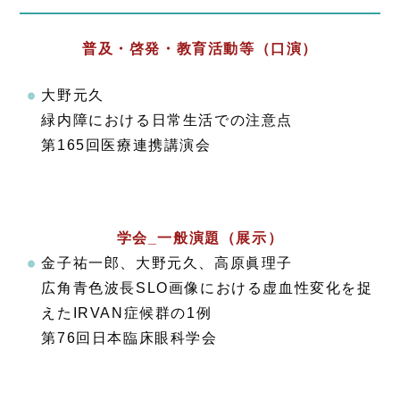
普及・啓発・教育活動等（口演）
大野元久
緑内障における日常生活での注意点
第165回医療連携講演会
学会_一般演題（展示）
金子祐一郎、大野元久、高原眞理子
広角青色波長SLO画像における虚血性変化を捉
えたIRVAN症候群の1例
第76回日本臨床眼科学会