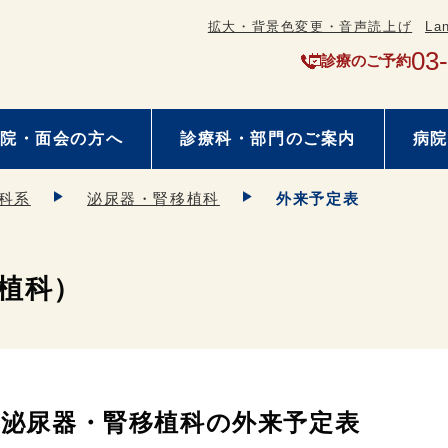
拡大・背景色変更・音声読上げ
La
03
診療のご予約
院・面会の方へ
診療科・部門のご案内
病院
科系
泌尿器・腎移植科
外来予定表
植科）
泌尿器・腎移植科の外来予定表