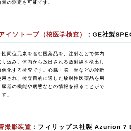
肉量の測定も可能です。
Iアイソトープ（核医学検査）
：GE社製SPECT
射性同位元素を含む医薬品を、注射などで体内
取り込み、体内から放出される放射線を検出し
画像化する検査です。心臓・脳・骨などの診断
使用され、検査目的に適した放射性医薬品を用
て臓器の機能や病態などの情報を得ることがで
ます。
管撮影装置
：フィリップス社製 Azurion 7 B