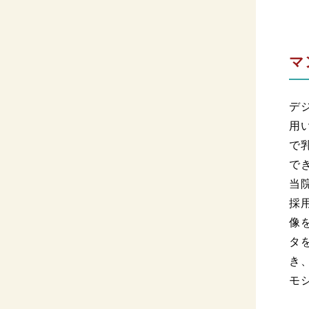
マ
デ
用
で
で
当
採
像
タ
き
モ