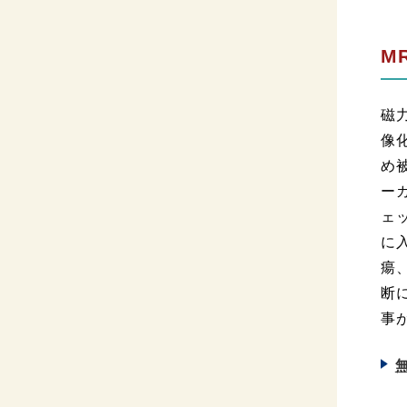
M
磁
像
め
ー
ェ
に
瘍
断
事