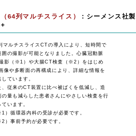
T（64列マルチスライス）
：シーメンス社製 SO
S+
4列マルチスライスCTの導入により、短時間で
範囲の撮影が可能となりました。心臓冠動脈
T撮影（※1）や大腸CT検査（※2）をはじめ
D画像や多断面の再構成により、詳細な情報を
供しています。
た、従来のCT装置に比べ被ばくを低減し、造
剤の量も減らした患者さんにやさしい検査を行
っています。
※1）循環器内科の受診が必要です。
※2）事前予約が必要です。