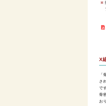
X
「
さ
で
骨
お