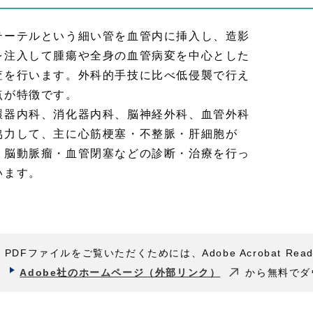
テーテルという細い管を血管内に挿入し、造影
を注入して腫瘍や全身の血管病変を中心とした
査を行います。外科的手技に比べ低侵襲で行え
点が特徴です。
環器内科、消化器内科、脳神経外科、血管外科
協力して、主に心筋梗塞・不整脈・肝細胞が
・脳動脈瘤・血管閉塞などの診断・治療を行っ
います。
PDFファイルをご覧いただくためには、Adobe Acrobat Rea
Adobe社のホームページ（外部リンク）
から無料でダ