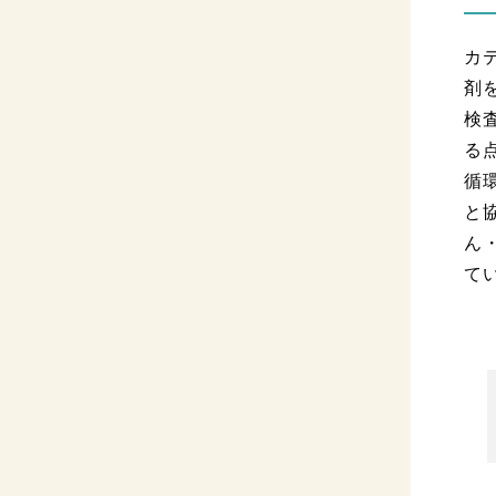
カ
剤
検
る
循
と
ん
て