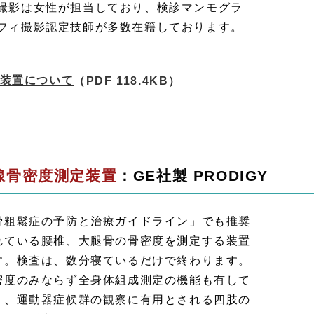
撮影は女性が担当しており、検診マンモグラ
フィ撮影認定技師が多数在籍しております。
装置について
（PDF 118.4KB）
線骨密度測定装置
：GE社製 PRODIGY
骨粗鬆症の予防と治療ガイドライン」でも推奨
れている腰椎、大腿骨の骨密度を測定する装置
す。検査は、数分寝ているだけで終わります。
密度のみならず全身体組成測定の機能も有して
り、運動器症候群の観察に有用とされる四肢の