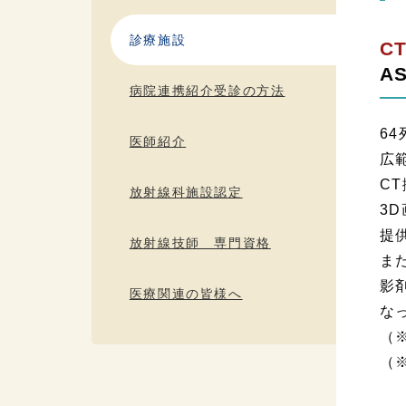
診療施設
C
A
病院連携紹介受診の方法
6
医師紹介
広
C
放射線科施設認定
3
提
放射線技師 専門資格
ま
影
医療関連の皆様へ
な
（
（