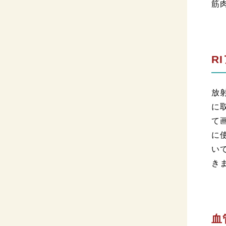
筋
R
放
に
て
に
い
き
血