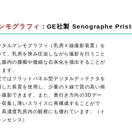
ンモグラフィ
：GE社製 Senographe Prist
ジタルマンモグラフィ（乳房Ｘ線撮影装置）を
いて、乳房を挟み圧迫しながら撮影を行うこと
乳腺内の腫瘤や微細な石灰化を描出することが
きます。
院ではフラットパネル型デジタルディテクタを
用した装置を使用し、少量のＸ線で質の高い画
を撮影できます。また、奥行き方向の3Dデー
を収集し薄いスライスに再構成することがで
、高濃度乳房内の観察にも優れています。（ト
シンセシス）