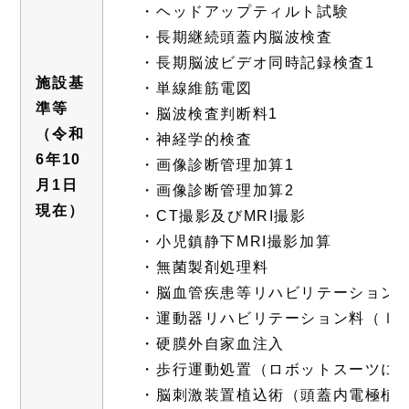
・ヘッドアップティルト試験
・長期継続頭蓋内脳波検査
・長期脳波ビデオ同時記録検査1
施設基
・単線維筋電図
準等
・脳波検査判断料1
（令和
・神経学的検査
6年10
・画像診断管理加算1
月1日
・画像診断管理加算2
現在）
・CT撮影及びMRI撮影
・小児鎮静下MRI撮影加算
・無菌製剤処理料
・脳血管疾患等リハビリテーション
・運動器リハビリテーション料（Ⅰ
・硬膜外自家血注入
・歩行運動処置（ロボットスーツに
・脳刺激装置植込術（頭蓋内電極植