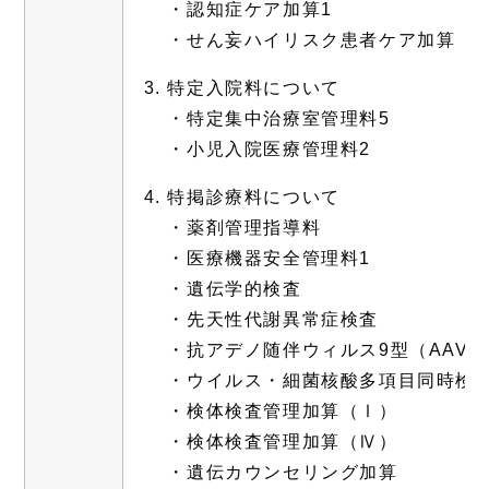
・認知症ケア加算1
・せん妄ハイリスク患者ケア加算
特定入院料について
・特定集中治療室管理料5
・小児入院医療管理料2
特掲診療料について
・薬剤管理指導料
・医療機器安全管理料1
・遺伝学的検査
・先天性代謝異常症検査
・抗アデノ随伴ウィルス9型（AAV9
・ウイルス・細菌核酸多項目同時検
・検体検査管理加算（Ⅰ）
・検体検査管理加算（Ⅳ）
・遺伝カウンセリング加算