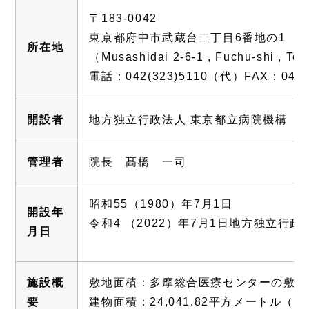
〒183-0042
東京都府中市武蔵台二丁目6番地の1
所在地
（Musashidai 2-6-1 , Fuchu-shi , To
電話：042(323)5110（代）FAX：042(3
開設者
地方独立行政法人 東京都立病院機構
管理者
院長 髙橋 一司
昭和55（1980）年7月1日
開設年
令和4 （2022）年7月1日地方独立行政
月日
施設概
敷地面積：多摩総合医療センターの敷地
要
建物面積：24,041.82平方メートル（