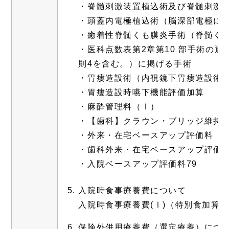
・脊髄刺激装置植込術及び脊髄刺激
・頭蓋内電極植込術（脳深部電極に
・癒着性脊髄くも膜炎手術（脊髄く
・医科点数表第2章第10 部手術の通
則4を含む。）に掲げる手術
・胃瘻造設術（内視鏡下胃瘻造設術
・胃瘻造設時嚥下機能評価加算
・麻酔管理料（Ⅰ）
・【歯科】クラウン・ブリッジ維持
・外来・在宅ベースアップ評価料（
・歯科外来・在宅ベースアップ評価
・入院ベースアップ評価料79
入院時食事療養費について
入院時食事療養費(Ⅰ)（特別食加算
保険外併用療養費（選定療養）につ