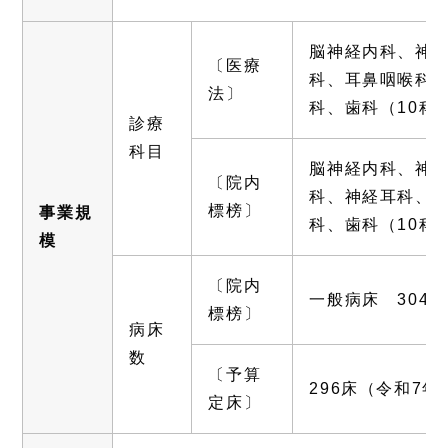
脳神経内科、神
〔医療
科、耳鼻咽喉科
法〕
科、歯科（10科
診療
科目
脳神経内科、神
〔院内
科、神経耳科、
標榜〕
事業規
科、歯科（10科
模
〔院内
一般病床 304床
標榜〕
病床
数
〔予算
296床（令和7年
定床〕